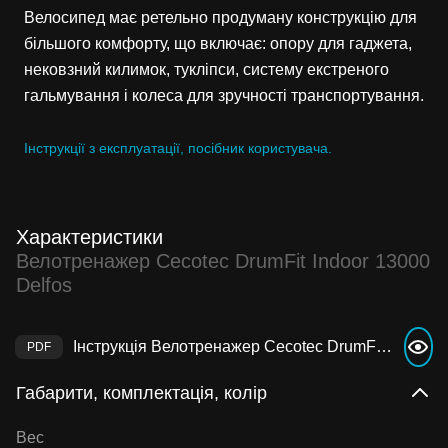
Велосипед має ретельно продуману конструкцію для
більшого комфорту, що включає: опору для гаджета,
нековзний килимок, тукліпси, систему екстреного
гальмування і колеса для зручності транспортування.
Інструкції з експлуатації, посібник користувача.
Характеристики
Велотренажер Cecotec DrumFit Indoor 13000
Delfos
Інструкція Велотренажер Cecotec DrumFit Indoor 13000 Delfos
Габарити, комплектація, колір
Вес