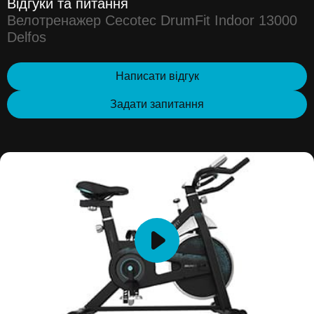
Відгуки та питання
Велотренажер Cecotec DrumFit Indoor 13000
Delfos
Написати відгук
Задати запитання