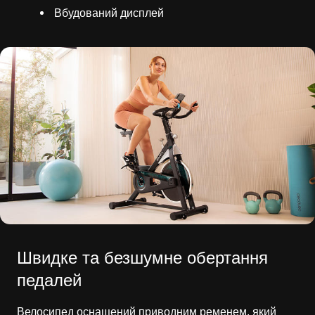
Вбудований дисплей
Швидке та безшумне обертання
педалей
Велосипед оснащений приводним ременем, який