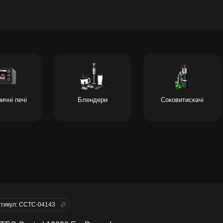
ичні печі
Блендери
Соковитискачі
тикул: CCTC-04143