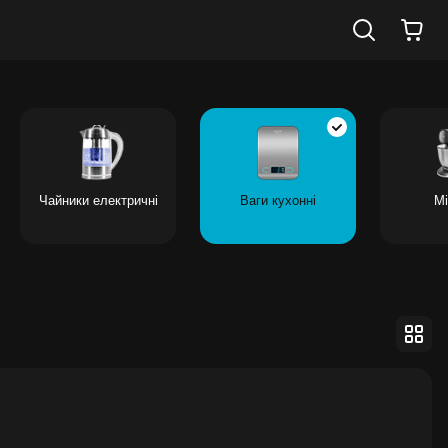
Чайники електричні
Ваги кухонні
Мі