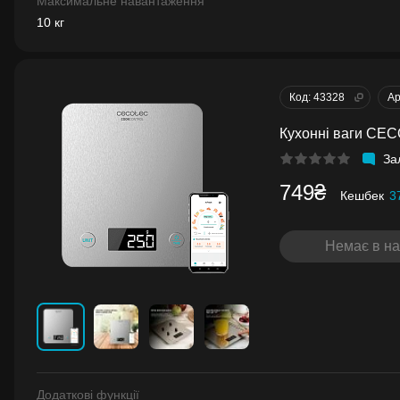
Максимальне навантаження
10 кг
Код: 43328
Ар
Кухонні ваги CEC
За
749₴
Кешбек
3
Немає в на
Додаткові функції