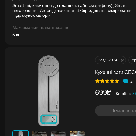
Smart (підключення до планшета або смартфону), Smart
підключення, Автовідключення, Вибір одиниць вимірювання,
Підрахунок калорій
Максимальне навантаження
5 кг
Код: 67974
Ар
Кухонні ваги CEC
2
699₴
Кешбек
3
Немає в на