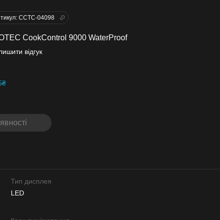
тикул: CCTC-04098
OTEC CookControl 9000 WaterProof
лишити відгук
5₴
явності
Тип дисплея
LED