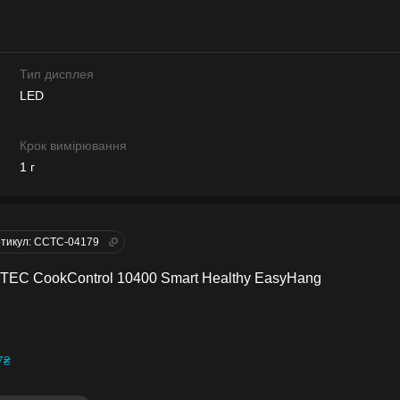
Тип дисплея
LED
Крок вимірювання
1 г
тикул: CCTC-04179
TEC CookControl 10400 Smart Healthy EasyHang
7₴