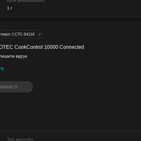
Крок вимірювання
1 г
тикул: CCTC-04116
OTEC CookControl 10000 Connected
лишити відгук
7₴
явності
Тип дисплея