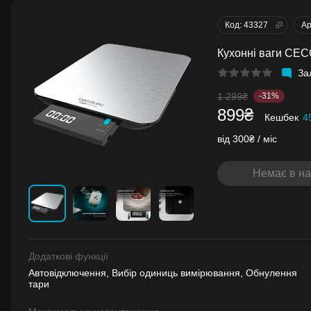
Код: 43327
Ар
Кухонні ваги CEC
За
1 299₴
-31%
899₴
Кешбек
4
від 300₴ / міс
Немає в на
Додаткові функції
Автовідключення, Вибір одиниць вимірювання, Обнулення
тари