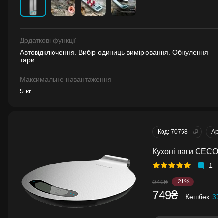
Додаткові функції
Автовідключення, Вибір одиниць вимірювання, Обнулення
тари
Максимальне навантаження
5 кг
Код: 70758
Ар
Кухоні ваги CECO
1
949₴
-21%
749₴
Кешбек
3