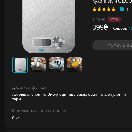
Кухоні ваги CECO
1
1 199₴
-25%
899₴
Кешбек
4
Немає в на
Додаткові функції
Автовідключення, Вибір одиниць вимірювання, Обнулення
тари
Максимальне навантаження
8 кг