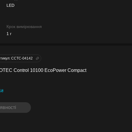
LED
Крок вимірювання
1 г
тикул: CCTC-04142
OTEC Control 10100 EcoPower Compact
5₴
явності