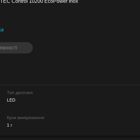
TEC Control 10200 EcoPower Inox
5₴
явності
Тип дисплея
LED
Крок вимірювання
1 г