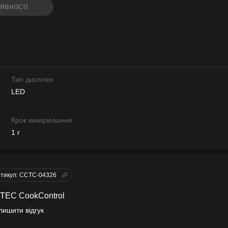
явності
Тип дисплея
LED
Крок вимірювання
1 г
тикул: CCTC-04326
OTEC CookControl
лишити відгук