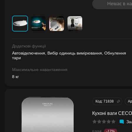
Немає в на
Додаткові функції
Автовідключення, Вибір одиниць вимірювання, Обнулення
тари
Максимальне навантаження
8 кг
Код: 71838
Ар
Кухоні ваги CEC
За
599₴
-17%