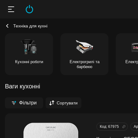
Техніка для кухні
Кухонні роботи
Електрогрилі та
Електр
барбекю
Ваги кухонні
Фільтри
Сортувати
Код: 67975
Ар