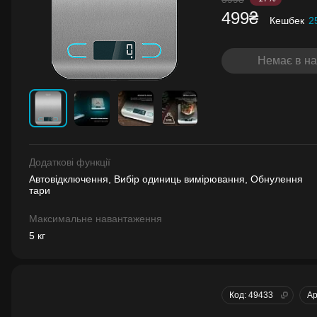
499₴
Кешбек
2
Немає в на
Додаткові функції
Автовідключення, Вибір одиниць вимірювання, Обнулення
тари
Максимальне навантаження
5 кг
Код: 49433
Ар