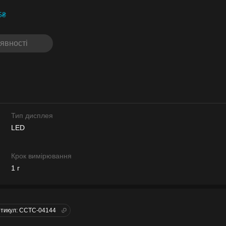
5₴
явності
Тип дисплея
LED
Крок вимірювання
1 г
тикул: CCTC-04144