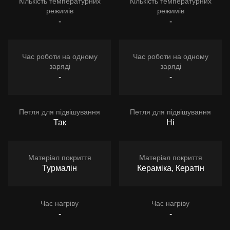
Кількість температурних
Кількість температурних
режимів
режимів
-
-
Час роботи на одному
Час роботи на одному
заряді
заряді
-
-
Петля для підвішування
Петля для підвішування
Так
Ні
Матеріал покриття
Матеріал покриття
Турмалін
Кераміка, Кератін
Час нагріву
Час нагріву
-
-