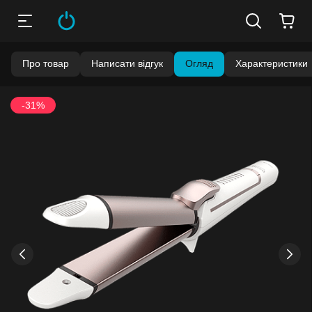
Про товар
Написати відгук
Огляд
Характеристики
-31%
›
‹