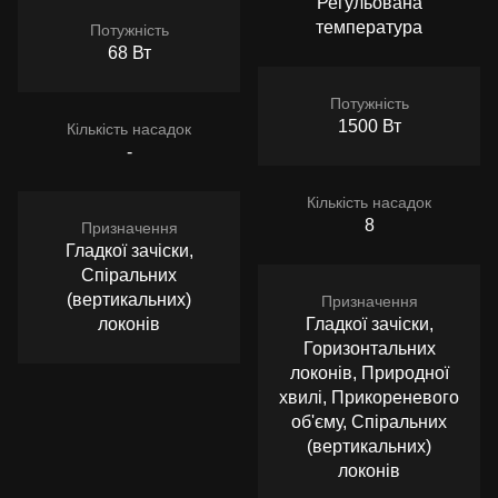
Регульована
температура
Потужність
68 Вт
Потужність
1500 Вт
Кількість насадок
-
Кількість насадок
8
Призначення
Гладкої зачіски,
Спіральних
(вертикальних)
Призначення
локонів
Гладкої зачіски,
Горизонтальних
локонів, Природної
хвилі, Прикореневого
об'єму, Спіральних
(вертикальних)
локонів