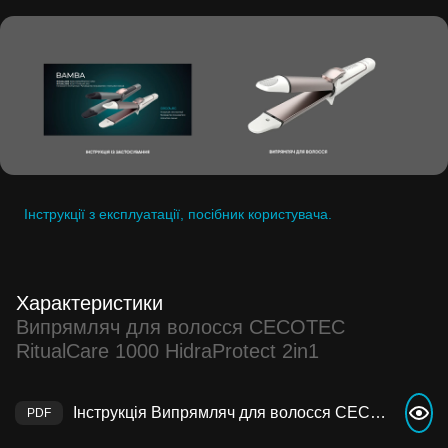
Інструкції з експлуатації, посібник користувача.
Характеристики
Випрямляч для волосся CECOTEC
RitualCare 1000 HidraProtect 2in1
Інструкція Випрямляч для волосся CECOTEC RitualCare 1000 HidraProtect 2in1