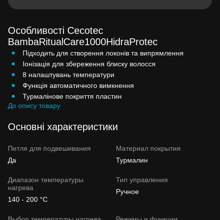
Особливості Cecotec
BambaRitualCare1000HidraProtec
Підходить для створення локонів та випрямлення
Іонізація для збереження блиску волосся
8 налаштувань температури
Функція автоматичного вимкнення
Турмалінове покриття пластин
До опису товару
Основні характеристики
Петля для подвешивания
Материал покрытия
Да
Турмалин
Диапазон температуры
Тип управления
нагрева
Ручное
140 - 200 °C
Выбор температуры нагрева
Режимы и функции