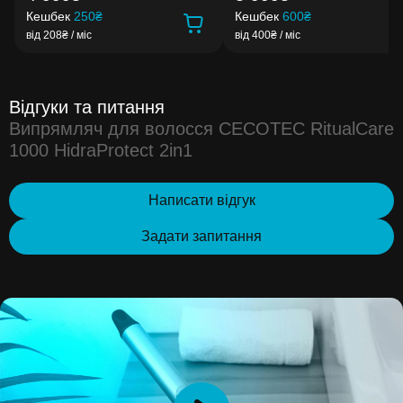
Кешбек
250₴
Кешбек
600₴
від 208₴ / міс
від 400₴ / міс
Відгуки та питання
Випрямляч для волосся CECOTEC RitualCare
1000 HidraProtect 2in1
Написати відгук
Задати запитання