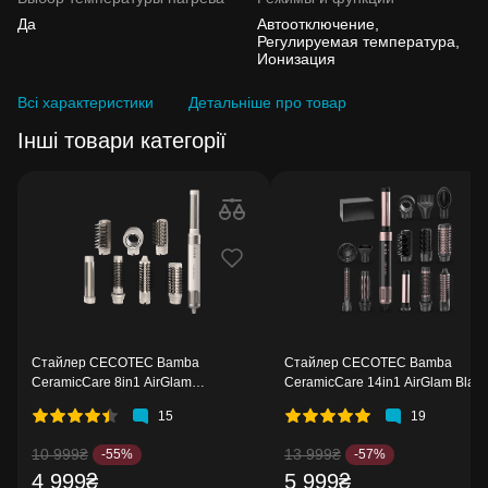
Да
Автоотключение,
Регулируемая температура,
Ионизация
Всі характеристики
Детальніше про товар
Інші товари категорії
Стайлер CECOTEC Bamba
Стайлер CECOTEC Bamba
CeramicCare 8in1 AirGlam
CeramicCare 14in1 AirGlam Black
Champagne
15
19
10 999₴
13 999₴
-55%
-57%
4 999₴
5 999₴