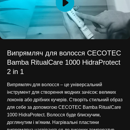
Випрямляч для волосся CECOTEC
Bamba RitualCare 1000 HidraProtect
2 in 1
Випрямляч для волосся – це універсальний
інструмент для створення модних зачісок: великих
локонів або дрібних кучерів. Створіть стильний образ
для себе за допомогою CECOTEC Bamba RitualCare
1000 HidraProtect. Волосся буде блискучим,
доглянутим і м'яким. Нагрівальні пластини
випрямляча нагріваються до високих температур,