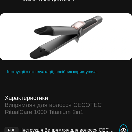
Інструкції з експлуатації, посібник користувача.
Характеристики
Випрямляч для волосся CECOTEC
RitualCare 1000 Titanium 2in1
Інструкція Випрямляч для волосся CECOTEC RitualCare 1000 Titanium 2in1