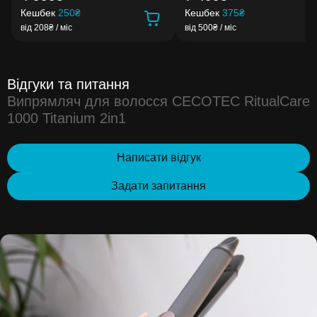
Кешбек
250₴
Кешбек
375₴
від 208₴ / міс
від 500₴ / міс
Відгуки та питання
Випрямляч для волосся CECOTEC RitualCare
1000 Titanium 2in1
Написати відгук
Задати запитання