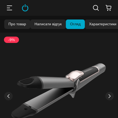
Про товар
Написати відгук
Огляд
Характеристики
-9%
›
‹