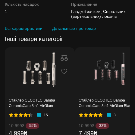
Кількість насадок
Призначення
1
Гладкої зачіски, Спіральних
(вертикальних) локонів
Всі характеристики
Детальніше про товар
Інші товари категорії
Стайлер CECOTEC Bamba
Стайлер CECOTEC Bamba
CeramicCare 8in1 AirGlam
CeramicCare 8in1 AirGlam Black
Champagne
15
3
10 999₴
10 999₴
-55%
-32%
4 999₴
7 499₴