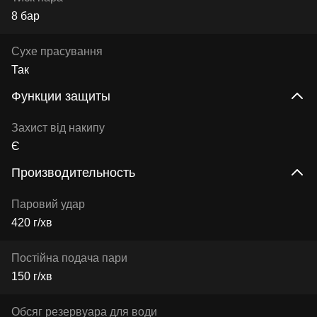
8 бар
Сухе прасування
Так
Функции защиты
Захист від накипу
Є
Производительность
Паровий удар
420 г/хв
Постійна подача пари
150 г/хв
Обсяг резервуара для води