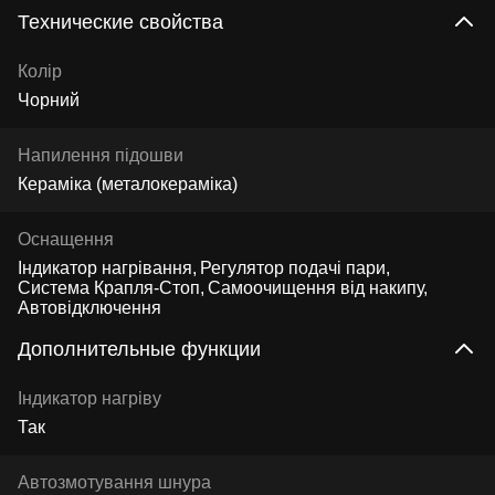
Технические свойства
Колір
Чорний
Напилення підошви
Кераміка (металокераміка)
Оснащення
Індикатор нагрівання
Регулятор подачі пари
Система Крапля-Стоп
Самоочищення від накипу
Автовідключення
Дополнительные функции
Індикатор нагріву
Так
Автозмотування шнура