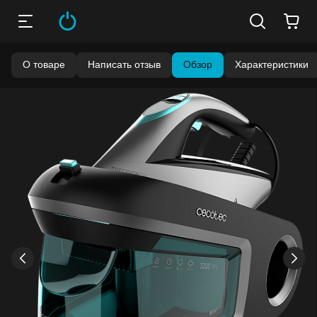
О товаре
Написать отзыв
Обзор
Характеристики
Бонусы становятся активными спустя 14 дней после
покупки.
Баланс можно проверить в личном кабинете в разделе
«Мои бонусы».
Накопленными бонусами можно оплатить до 99% стоимости
следующей покупки:
детальнее
›
‹