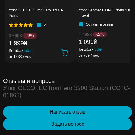
Утюг CECOTEC IronHero 3200 i-
Утюг Cecotec Fast&Furious 4000
Pump
Travel
Оставить отзыв
2
1 499₴
-27%
3 699₴
-46%
1 099₴
1 999₴
Кешбэк
33₴
Кешбэк
60₴
от 73₴ / мес
от 133₴ / мес
Отзывы и вопросы
Утюг CECOTEC IronHero 3200 Station (CCTC-
01865)
Написать отзыв
Задать вопрос