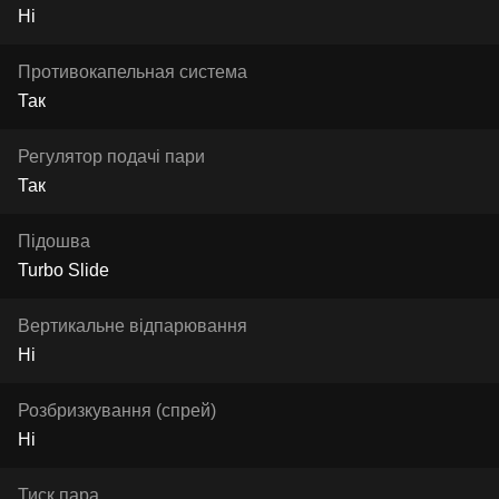
Ні
Противокапельная система
Так
Регулятор подачі пари
Так
Підошва
Turbo Slide
Вертикальне відпарювання
Ні
Розбризкування (спрей)
Ні
Тиск пара