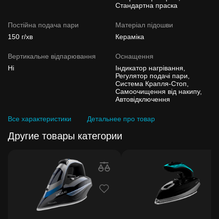
Стандартна праска
Постійна подача пари
Матеріал підошви
150 г/хв
Кераміка
Вертикальне відпарювання
Оснащення
Ні
Індикатор нагрівання,
Регулятор подачі пари,
Система Крапля-Стоп,
Самоочищення від накипу,
Автовідключення
Все характеристики
Детальнее про товар
Другие товары категории