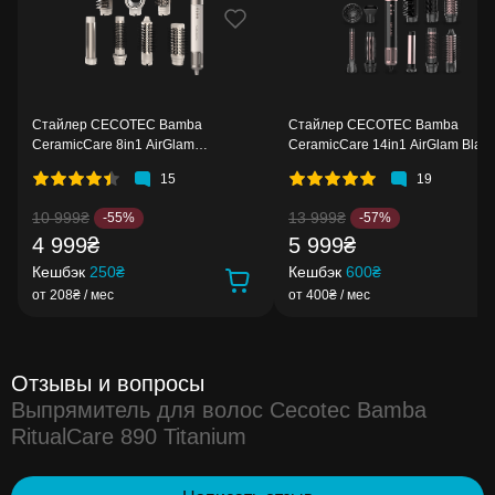
Стайлер CECOTEC Bamba
Стайлер CECOTEC Bamba
CeramicCare 8in1 AirGlam
CeramicCare 14in1 AirGlam Black
Champagne (CCTC-03465)
(CCTC-00251)
15
19
10 999₴
13 999₴
-55%
-57%
4 999₴
5 999₴
Кешбэк
250₴
Кешбэк
600₴
от 208₴ / мес
от 400₴ / мес
Отзывы и вопросы
Выпрямитель для волос Cecotec Bamba
RitualCare 890 Titanium