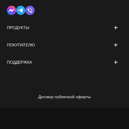
ПРОДУКТЫ
Техника для уборки
ПОКУПАТЕЛЮ
Техника для кухни
О компании
ПОДДЕРЖКА
Кофешоп
Доставка и оплата
Аксессуары
Красота и здоровье
Обмен и возврат
Информация о гарантии
Климатическая техника
Договор публичной оферты
Контакты
Сервис и ремонт
Техника для ухода за одеждой
Рецепты
Электросамокаты