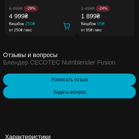
6 999₴
2 499₴
-29%
-24%
4 999₴
1 899₴
Кешбэк
250₴
Кешбэк
95₴
от 250₴ / мес
от 95₴ / мес
Отзывы и вопросы
Блендер CECOTEC Nutriblender Fusion
Написать отзыв
Задать вопрос
Характеристики