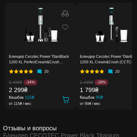
Блендер Cecotec Power TitanBlack
Блендер Cecotec Power TitanBla
1200 XL PerfectCream&Crush
1200 XL Cream&Crush (CCTC-
(CCTC-04293)
04292)
20
20
3 499₴
2 499₴
-34%
-28%
2 299₴
1 799₴
Кешбэк
115₴
Кешбэк
90₴
от 115₴ / мес
от 90₴ / мес
Отзывы и вопросы
Блендер CECOTEC Power Black Titanium