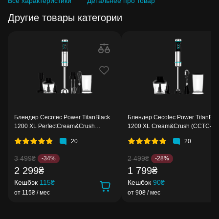
Все характеристики
Детальнее про товар
Другие товары категории
Блендер Cecotec Power TitanBlack
Блендер Cecotec Power TitanBla
1200 XL PerfectCream&Crush
1200 XL Cream&Crush (CCTC-
(CCTC-04293)
04292)
20
20
3 499₴
2 499₴
-34%
-28%
2 299₴
1 799₴
Кешбэк
115₴
Кешбэк
90₴
от 115₴ / мес
от 90₴ / мес