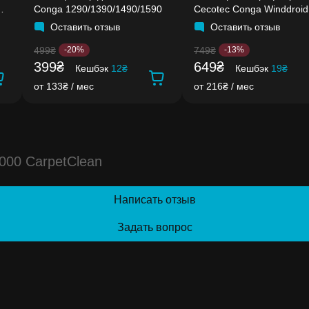
Conga 1290/1390/1490/1590
Cecotec Conga Winddroid
970/980
Оставить отзыв
Оставить отзыв
499₴
749₴
-20%
-13%
399₴
649₴
Кешбэк
12₴
Кешбэк
19₴
от 133₴ / мес
от 216₴ / мес
000 CarpetClean
Написать отзыв
Задать вопрос