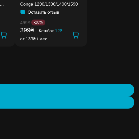
Conga 1290/1390/1490/1590
Оставить отзыв
499₴
-20%
399₴
Кешбэк
12₴
от 133₴ / мес