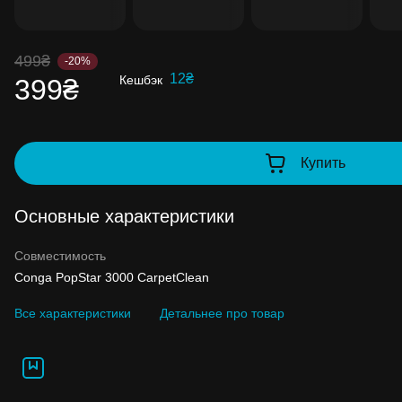
до 99% стоимости следующей покупки:
детальнее
499₴
-20%
12₴
Кешбэк
399₴
Купить
Основные характеристики
Совместимость
Conga PopStar 3000 CarpetClean
Все характеристики
Детальнее про товар