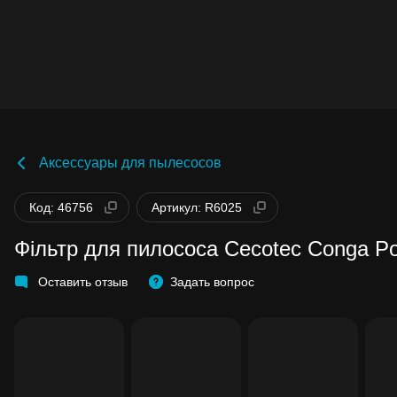
Аксессуары для пылесосов
Код: 46756
Артикул: R6025
Фільтр для пилососа Cecotec Conga Po
Оставить отзыв
Задать вопрос
Бонусы становятся активными спустя 14
дней после покупки.
Баланс можно проверить в личном кабин
в разделе «Мои бонусы».
Накопленными бонусами можно оплатит