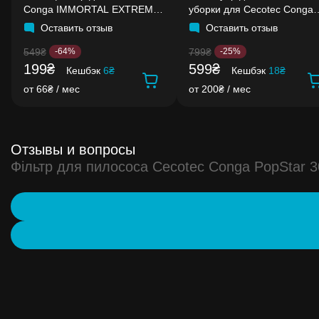
Conga IMMORTAL EXTREME
уборки для Cecotec Conga
40'7V H2O
Rockstar
Оставить отзыв
Оставить отзыв
549₴
799₴
-64%
-25%
199₴
599₴
Кешбэк
6₴
Кешбэк
18₴
от 66₴ / мес
от 200₴ / мес
Отзывы и вопросы
Фільтр для пилососа Cecotec Conga PopStar 3