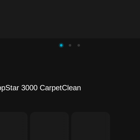
pStar 3000 CarpetClean
ете
ь