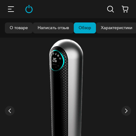
О товаре
Написать отзыв
Обзор
Характеристики
Бонусы становятся активными спустя 14 дней после
покупки.
Баланс можно проверить в личном кабинете в разделе
«Мои бонусы».
Накопленными бонусами можно оплатить до 99% стоимости
следующей покупки:
детальнее
›
‹