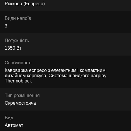
Ріжкова (Еспресо)
Види напоїв
3
Потужність
1350 Вт
Особливості
Кавоварка еспресо з елегантним і компактним
дизайном корпкуса, Система швидкого нагріву
Thermoblock
Тип розміщення
Окремостояча
Вид
Автомат