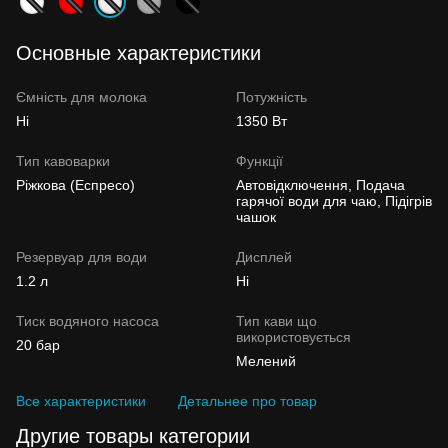
Основные характеристики
Ємність для молока
Потужність
Ні
1350 Вт
Тип кавоварки
Функції
Ріжкова (Еспресо)
Автовідключення, Подача
гарячої води для чаю, Підігрів
чашок
Резервуар для води
Дисплей
1.2 л
Ні
Тиск водяного насоса
Тип кави що
використовується
20 бар
Мелений
Все характеристики
Детальнее про товар
Другие товары категории