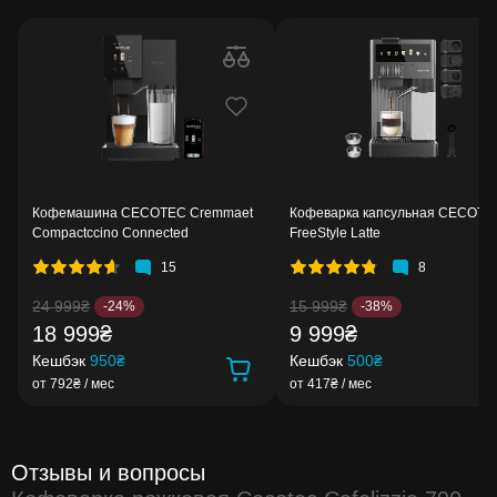
Кофемашина CECOTEC Cremmaet
Кофеварка капсульная CECOTE
Compactccino Connected
FreeStyle Latte
15
8
24 999₴
15 999₴
-24%
-38%
18 999₴
9 999₴
Кешбэк
950₴
Кешбэк
500₴
от 792₴ / мес
от 417₴ / мес
Отзывы и вопросы