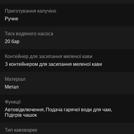
Приготування капучіно
Ручне
Тиск водяного насоса
20 бар
Контейнер для засипання меленої кави
З контейнером для засипання меленої кави
Матеріал
Метал
Функції
Автовідключення
Подача гарячої води для чаю
Підігрів чашок
Тип кавоварки