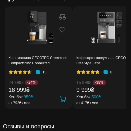
Кофемашина CECOTEC Cremmaet
Кофеварка капсульная CECOTE
Compactccino Connected
FreeStyle Latte
15
8
24 999₴
15 999₴
-24%
-38%
18 999₴
9 999₴
Кешбэк
950₴
Кешбэк
500₴
от 792₴ / мес
от 417₴ / мес
Отзывы и вопросы