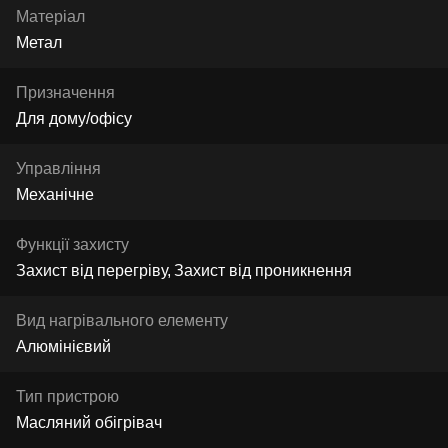
Матеріал
Метал
Призначення
Для дому/офісу
Управління
Механічне
Функції захисту
Захист від перегріву
Захист від проникнення
Вид нагрівального елементу
Алюмінієвий
Тип пристрою
Масляний обігрівач