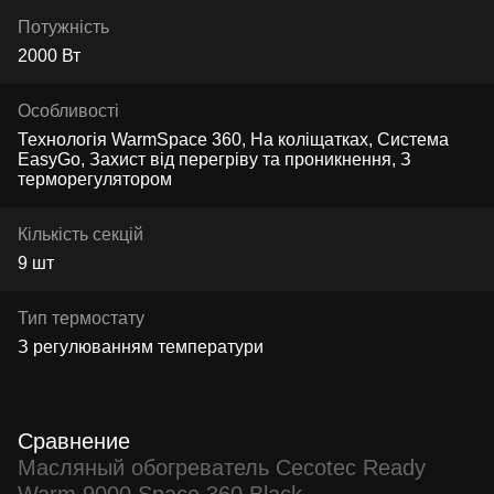
Потужність
2000 Вт
Особливості
Технологія WarmSpace 360, На коліщатках, Система
EasyGo, Захист від перегріву та проникнення, З
терморегулятором
Кількість секцій
9 шт
Тип термостату
З регулюванням температури
Сравнение
Масляный обогреватель Cecotec Ready
Warm 9000 Space 360 Black