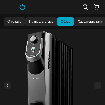
О товаре
Написать отзыв
Обзор
Характеристики
Бонусы становятся активными спустя 14 дней после
покупки.
Баланс можно проверить в личном кабинете в разделе
«Мои бонусы».
Накопленными бонусами можно оплатить до 99% стоимости
следующей покупки:
детальнее
›
‹