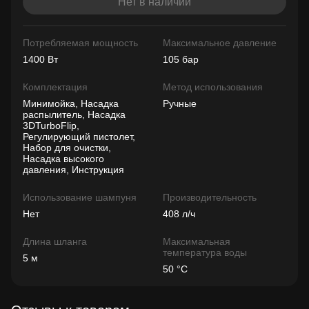
Нет в наличии
Потребляемая мощность
Максимальное давление
1400 Вт
105 бар
Комплектация
Метод использования
Минимойка, Насадка
Ручные
распылитель, Насадка
3DTurboFlip,
Регулирующий пистолет,
Набор для очистки,
Насадка высокого
давления, Инструкция
Использование шампуня
Производительность
Нет
408 л/ч
Длина шланга
Максимальная
температура воды
5 м
50 °C