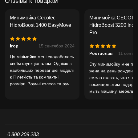
Отзывы к товарам
Минимойка Cecotec
Минимойка CECOT
HidroBoost 1400 EasyMove
HidroBoost 3200 Indu
Pro
Ігор
15 сентября 2024
Ростислав
11 сентя
Ця мінімийка мені сподобалась
своїм функціоналом. Однією з
Эту минимойку мне по
найбільших переваг цієї моделі
жена на день рождения
є її легкість та компактні
смело сказать, что я пр
розміри. Зручні колеса та ручка
восхищен этим подарко
роблять транспортування
мыть машину, мебель и
мінімийки простим і
фасады, забор и не тол
комфортним. Саме тому її
Штука реально полезна
зручно використовувати навіть
универсальная. Всем с
у важкодоступних місцях. Також
не можу не відзначити
наявність кількох насадок у
0 800 209 283