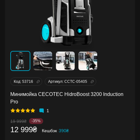
Код: 53716
Артикул: CCTC-05405
Минимойка CECOTEC HidroBoost 3200 Induction
Pro
1
19 999₴
-35%
12 999₴
Кешбэк
390₴