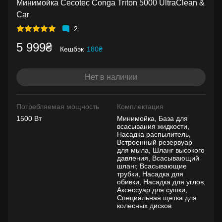
Минимойка Cecotec Conga Triton 5000 UltraClean &
Car
2
5 999₴
Кешбэк
180₴
Нет в наличии
Потребляемая мощность
Комплектация
1500 Вт
Минимойка, База для
всасывания жидкости,
Насадка распылитель,
Встроенный резервуар
для мыла, Шланг высокого
давления, Всасывающий
шланг, Всасывающие
трубки, Насадка для
обивки, Насадка для углов,
Аксессуар для сушки,
Специальная щетка для
колесных дисков