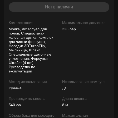
Нет в наличии
Комплектация
Максимальное давление
Мойка, Аксессуар для
225 бар
полов, Специальная
колесная щетка, Комплект
для чистки форсунок,
Насадки 3DTurboFlip,
Мыльница, Шланг,
Специальные щеточные
уплотнения, Форсунки
UltraJet (4 шт.),
Руководство по
эксплуатации
Метод использования
Использование шампуня
Ручные
Да
Производительность
Длина шланга
540 л/ч
8 м
Объем бака для моющего
Максимальная