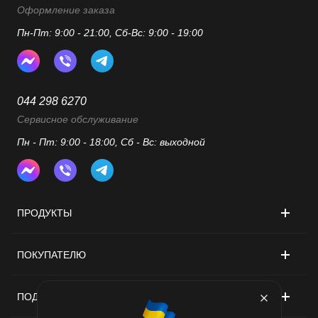
комплекті, що робить
Оформление заказа
прибирання ще ефективнішим.
CECOTEC HidroBoost 1400
Пн-Пт: 9:00 - 21:00, Сб-Вс: 9:00 - 19:00
EasyMove – це класний варіант,
який не поступається
дорожчим моделям у своїх
можливостях.
044 298 6270
Сервисное обслуживание
Пн - Пт: 9:00 - 18:00, Сб - Вс: выходной
ПРОДУКТЫ
ПОКУПАТЕЛЮ
ПОДДЕРЖКА