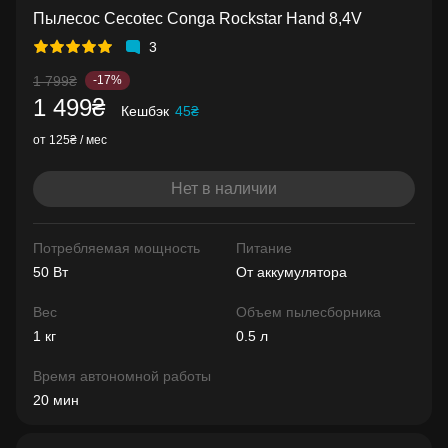
Пылесос Cecotec Conga Rockstar Hand 8,4V
3
1 799₴
-17%
1 499₴
Кешбэк
45₴
от 125₴ / мес
Нет в наличии
Потребляемая мощность
Питание
50 Вт
От аккумулятора
Вес
Объем пылесборника
1 кг
0.5 л
Время автономной работы
20 мин