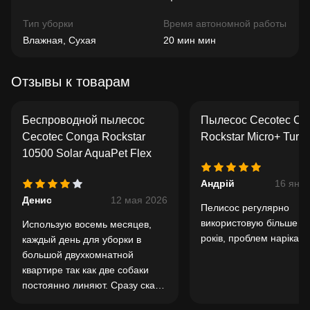
Тип уборки
Время автономной работы
Влажная, Сухая
20 мин мин
Отзывы к товарам
Беспроводной пылесос
Пылесос Cecotec Co
Cecotec Conga Rockstar
Rockstar Micro+ Turb
10500 Solar AquaPet Flex
Андрій
16 янв
Денис
12 мая 2026
Пелисос регулярно
використовую більше д
Использую восемь месяцев,
років, проблем нарікан
каждый день для уборки в
большой двухкомнатной
квартире так как две собаки
постоянно линяют. Сразу скажу
что ковров нет. Ламинат и