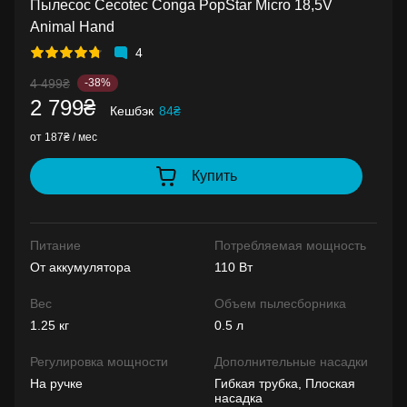
Пылесос Cecotec Conga PopStar Micro 18,5V
Animal Hand
4
4 499₴
-38%
2 799₴
Кешбэк
84₴
от 187₴ / мес
Купить
Питание
Потребляемая мощность
От аккумулятора
110 Вт
Вес
Объем пылесборника
1.25 кг
0.5 л
Регулировка мощности
Дополнительные насадки
На ручке
Гибкая трубка, Плоская
насадка