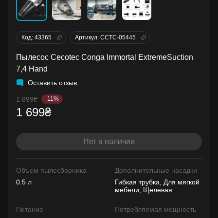
Код: 43365
Артикул: CCTC-05445
Пылесос Cecotec Conga Immortal ExtremeSuction
7,4 Hand
Оставить отзыв
1 899₴
-11%
1 699₴
Нет в наличии
Объем пылесборника
Дополнительные насадки
0.5 л
Гибкая трубка, Для мягкой
мебели, Щелевая
Питание
Потребляемая мощность