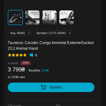
Код: 46591
Артикул: CCTC-05441
Пылесос Cecotec Conga Immortal ExtremeSuction
22,2 Animal Hand
6
4 999₴
-24%
3 799₴
Кешбэк
114₴
от 253₴ / мес
Купить
Питание
Вес