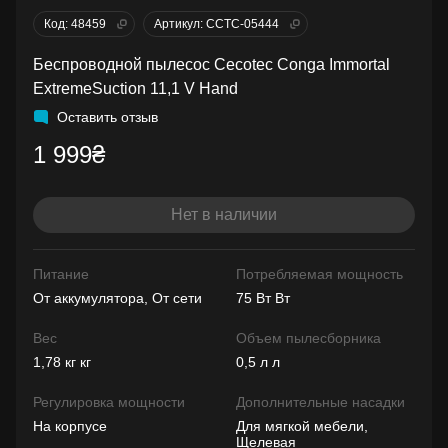
Код: 48459
Артикул: CCTC-05444
Беспроводной пылесос Cecotec Conga Immortal
ExtremeSuction 11,1 V Hand
Оставить отзыв
1 999₴
Нет в наличии
Питание
Потребляемая мощность
От аккумулятора, От сети
75 Вт Вт
Вес
Объем пылесборника
1,78 кг кг
0,5 л л
Регулировка мощности
Дополнительные насадки
На корпусе
Для мягкой мебели,
Щелевая