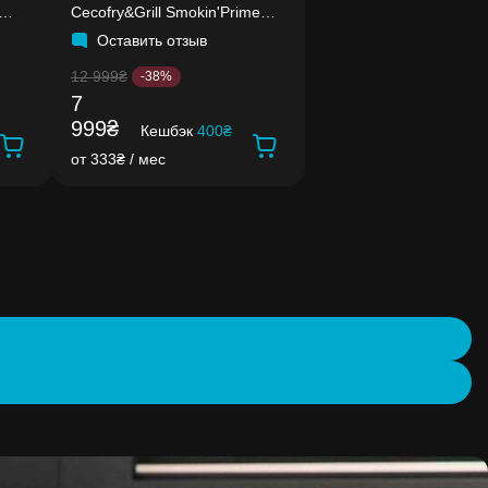
Cecofry&Grill Smokin'Prime
11000
Оставить отзыв
12 999₴
-38%
7
999₴
Кешбэк
400₴
от 333₴ / мес