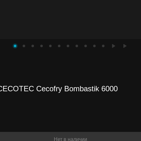
нете
CECOTEC Cecofry Bombastik 6000
ть
Нет в наличии