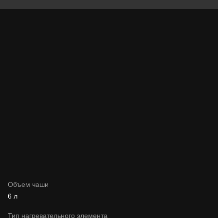
Объем чаши
6 л
Тип нагревательного элемента