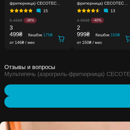
фритюрница) CECOTEC
фритюрница) CECOTEC
Cecofry Full Inox 5500 Pro Acc
Cecofry Fantastik 5500
15
13
Kit
5 499₴
4 999₴
-36%
-40%
3
2
499₴
999₴
Кешбэк
175₴
Кешбэк
150₴
от 146₴ / мес
от 150₴ / мес
Отзывы и вопросы
Мультипечь (аэрогриль-фритюрница) CECOTEC