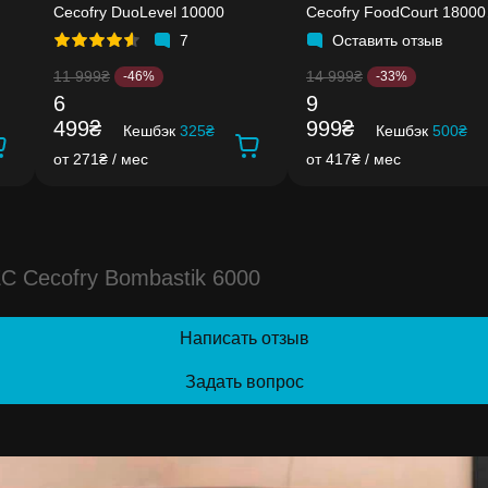
Cecofry DuoLevel 10000
Cecofry FoodCourt 18000
4Pizza+
7
Оставить отзыв
11 999₴
14 999₴
-46%
-33%
6
9
499₴
999₴
Кешбэк
325₴
Кешбэк
500₴
от 271₴ / мес
от 417₴ / мес
 Cecofry Bombastik 6000
Написать отзыв
Задать вопрос