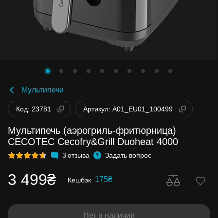
Мультипечи
Код: 23781
Артикул: A01_EU01_100499
Мультипечь (аэрогриль-фритюрница)
CECOTEC Cecofry&Grill Duoheat 4000
3
отзыва
Задать вопрос
3 499₴
175₴
Кешбэк
Нет в наличии