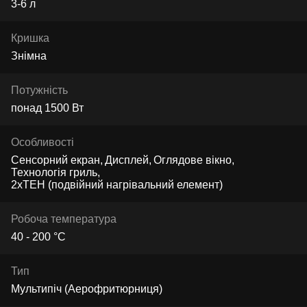
3-6 л
Кришка
Знімна
Потужність
понад 1500 Вт
Особливості
Сенсорний екран
Дисплей
Оглядове вікно
Технологія гриль
2хТЕН (подвійний нагрівальний елемент)
Робоча температура
40 - 200 °C
Тип
Мультипіч (Аерофритюрниця)