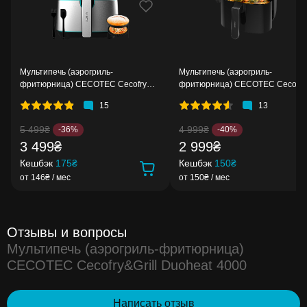
Мультипечь (аэрогриль-
Мультипечь (аэрогриль-
фритюрница) CECOTEC Cecofry
фритюрница) CECOTEC Cecofry
Full Inox 5500 Pro Acc Kit
Fantastik 5500
15
13
5 499₴
4 999₴
-36%
-40%
3 499₴
2 999₴
Кешбэк
175₴
Кешбэк
150₴
от 146₴ / мес
от 150₴ / мес
Отзывы и вопросы
Мультипечь (аэрогриль-фритюрница)
CECOTEC Cecofry&Grill Duoheat 4000
Написать отзыв