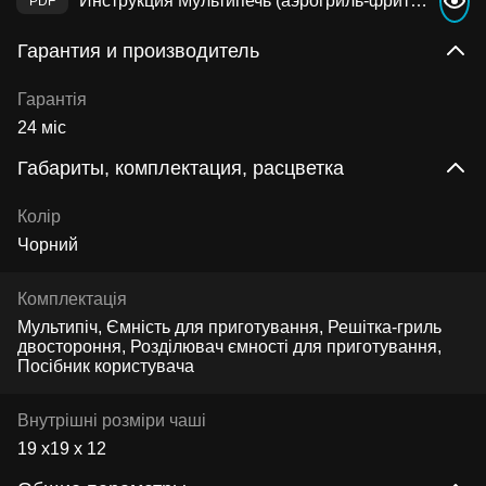
Инструкция Мультипечь (аэрогриль-фритюрница) CECOTEC Cecofry&Grill Duoheat 4000
Гарантия и производитель
Гарантія
24 міс
Габариты, комплектация, расцветка
Колір
Чорний
Комплектація
Мультипіч, Ємність для приготування, Решітка-гриль
двостороння, Розділювач ємності для приготування,
Посібник користувача
Внутрішні розміри чаші
19 х19 х 12