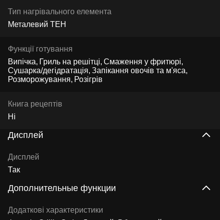
Тип нагрівального елемента
Металевий ТЕН
Функції готування
Випічка
Гриль на решітці
Смаження у фритюрі
Сушарка/дегідратація
Запікання овочів та м'яса
Розморожування
Розігрів
Книга рецептів
Ні
Дисплей
Дисплей
Так
Дополнительные функции
Додаткові характеристики