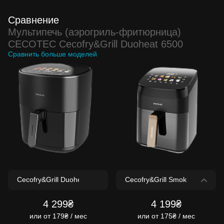
Сравнение
Мультипечь (аэрогриль-фритюрница)
CECOTEC Cecofry&Grill Duoheat 6500
Сравнить больше моделей
4 299₴
4 199₴
или
от 179₴ / мес
или
от 175₴ / мес