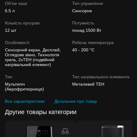
Об'єм чаші
Тип управління
6.5 л
Сенсорне
Кількість програм
Потужність
12 шт
понад 1500 Вт
Особливості
Робоча температура
Сенсорний екран, Дисплей,
40 - 200 °C
Оглядове вікно, Технологія
гриль, 2хТЕН (подвійний
нагрівальний елемент)
Тип
Тип нагрівального елемента
Мультипіч
Металевий ТЕН
(Аерофритюрниця)
Все характеристики
Детальнее про товар
Другие товары категории