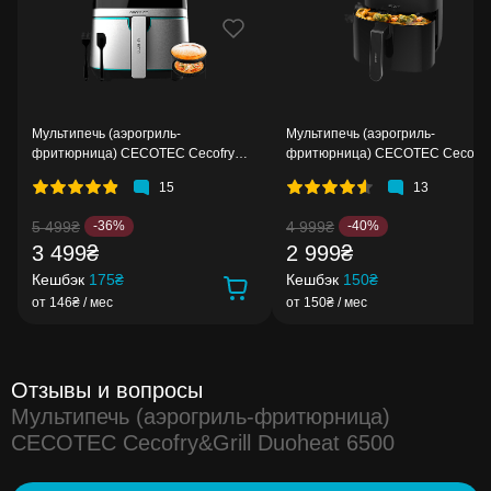
Мультипечь (аэрогриль-
Мультипечь (аэрогриль-
фритюрница) CECOTEC Cecofry
фритюрница) CECOTEC Cecofry
Full Inox 5500 Pro Acc Kit
Fantastik 5500
15
13
5 499₴
4 999₴
-36%
-40%
3 499₴
2 999₴
Кешбэк
175₴
Кешбэк
150₴
от 146₴ / мес
от 150₴ / мес
Отзывы и вопросы
Мультипечь (аэрогриль-фритюрница)
CECOTEC Cecofry&Grill Duoheat 6500