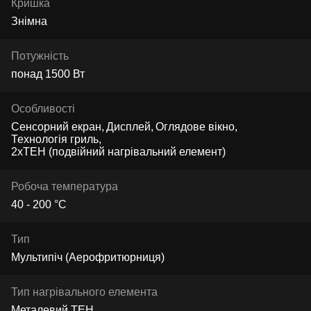
Кришка
Знімна
Потужність
понад 1500 Вт
Особливості
Сенсорний екран
Дисплей
Оглядове вікно
Технологія гриль
2хТЕН (подвійний нагрівальний елемент)
Робоча температура
40 - 200 °C
Тип
Мультипіч (Аерофритюрниця)
Тип нагрівального елемента
Металевий ТЕН