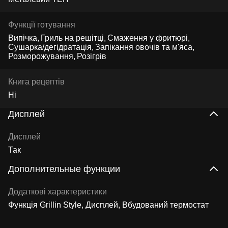
Функції готування
Випічка
Гриль на решітці
Смаження у фритюрі
Сушарка/дегідратація
Запікання овочів та м'яса
Розморожування
Розігрів
Книга рецептів
Ні
Дисплей
Дисплей
Так
Дополнительные функции
Додаткові характеристики
Функція Grillin Style, Дисплей, Вбудований термостат