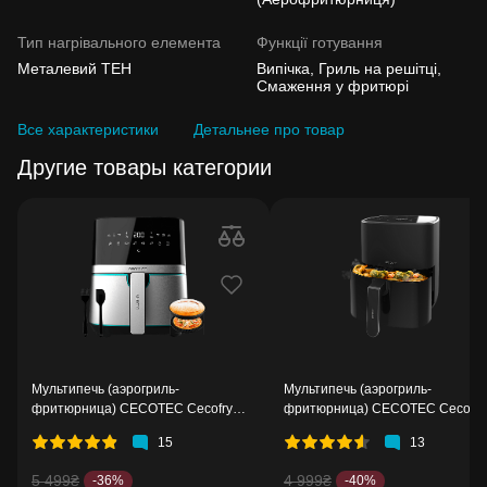
Тип нагрівального елемента
Функції готування
Металевий ТЕН
Випічка, Гриль на решітці,
Смаження у фритюрі
Все характеристики
Детальнее про товар
Другие товары категории
Мультипечь (аэрогриль-
Мультипечь (аэрогриль-
фритюрница) CECOTEC Cecofry
фритюрница) CECOTEC Cecofry
Full Inox 5500 Pro Acc Kit
Fantastik 5500
15
13
5 499₴
4 999₴
-36%
-40%