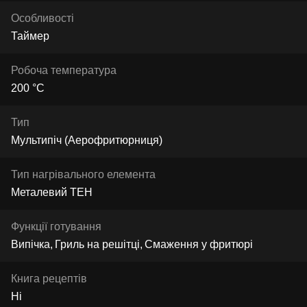
Особливості
Таймер
Робоча температура
200 °C
Тип
Мультипіч (Аерофритюрниця)
Тип нагрівального елемента
Металевий ТЕН
Функції готування
Випічка
Гриль на решітці
Смаження у фритюрі
Книга рецептів
Ні