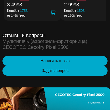
3 499₴
2 999₴
Кешбэк
175₴
Кешбэк
150₴
от 146₴ / мес
от 150₴ / мес
Отзывы и вопросы
Мультипечь (аэрогриль-фритюрница)
CECOTEC Cecofry Pixel 2500
Написать отзыв
Задать вопрос