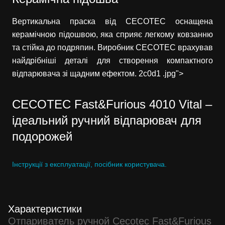
Вертикальна праска від CECOTEC оснащена
керамічною підошвою, яка сприяє легкому ковзанню
та стійка до подряпин. Виробник CECOTEC врахував
найдрібніші деталі для створення компактного
відпарювача зі щадним ефектом. 2c0d1 .jpg">
CECOTEC Fast&Furious 4010 Vital –
ідеальний ручний відпарювач для
подорожей
Інструкції з експлуатації, посібник користувача.
Характеристики
Отпариватель ручной Cecotec Fast&Furious