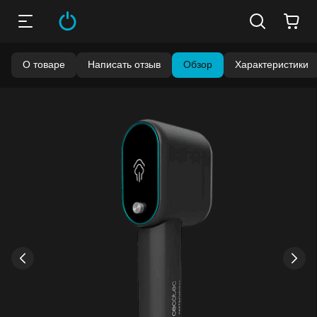
О товаре
Написать отзыв
Обзор
Характеристики
Бонусы становятся активными спустя 14 дней после
покупки.
Баланс можно проверить в личном кабинете в разделе
«Мои бонусы».
Накопленными бонусами можно оплатить до 99% стоимости
следующей покупки:
детальнее
›
‹