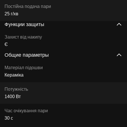
Постійна подача пари
25 г/хв
Функции защиты
Захист від накипу
Є
Общие параметры
Матеріал підошви
Кераміка
Потужність
1400 Вт
Час очікування пари
30 с