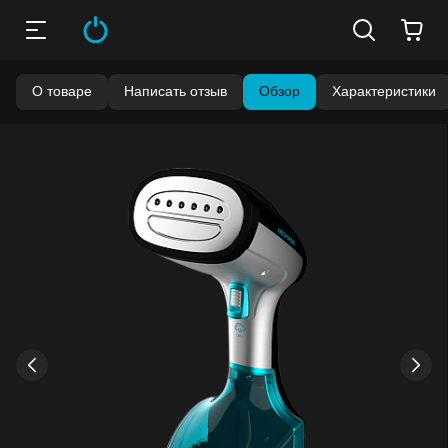
О товаре
Написать отзыв
Обзор
Характеристики
Бонусы становятся активными спустя 14 дней после
покупки.
Баланс можно проверить в личном кабинете в разделе
«Мои бонусы».
Накопленными бонусами можно оплатить до 99% стоимости
следующей покупки:
детальнее
›
‹