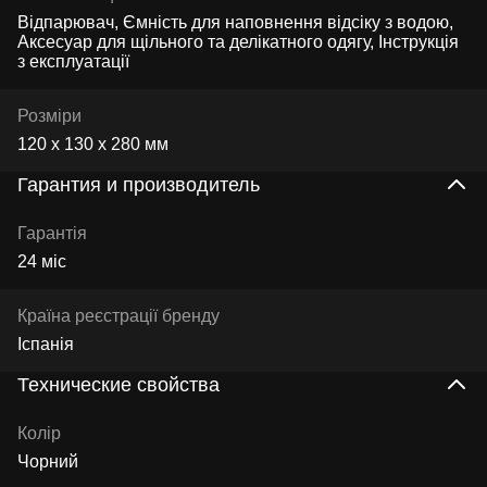
Відпарювач, Ємність для наповнення відсіку з водою,
Аксесуар для щільного та делікатного одягу, Інструкція
з експлуатації
Розміри
120 х 130 х 280 мм
Гарантия и производитель
Гарантія
24 міс
Країна реєстрації бренду
Іспанія
Технические свойства
Колір
Чорний