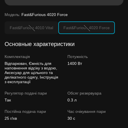
Модель:
Fast&Furious 4020 Force
Fast&Furious 4010 Vital
Fast&Furious 4020 Force
Основные характеристики
Комплектація
Потужність
Відпарювач, Ємність для
1400 Вт
наповнення відсіку з водою,
Аксесуар для щільного та
делікатного одягу, Інструкція
з експлуатації
Регулятор подачі пари
Обсяг резервуара
Так
0.3 л
Постійна подача пари
Час очікування пари
25 г/хв
30 с