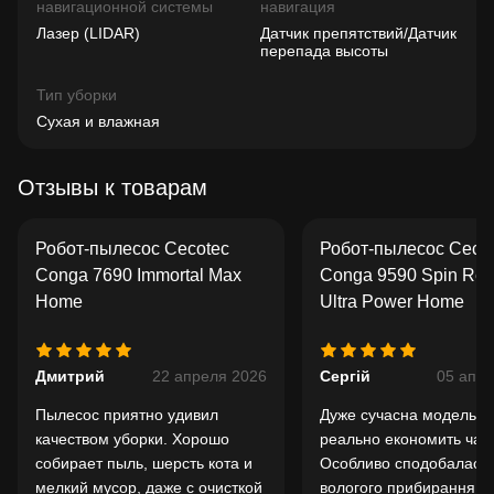
навигационной системы
навигация
Лазер (LIDAR)
Датчик препятствий/Датчик
перепада высоты
Тип уборки
Сухая и влажная
Отзывы к товарам
Робот-пылесос Cecotec
Робот-пылесос Ceco
Conga 7690 Immortal Max
Conga 9590 Spin Rev
Home
Ultra Power Home
Дмитрий
22 апреля 2026
Сергій
05 апре
Пылесос приятно удивил
Дуже сучасна модель, я
качеством уборки. Хорошо
реально економить час.
собирает пыль, шерсть кота и
Особливо сподобалась 
мелкий мусор, даже с очисткой
вологого прибирання - 