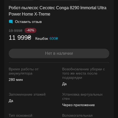
Робот-пылесос Cecotec Conga 8290 Immortal Ultra
Power Home X-Treme
Оставить отзыв
19 999₴
-40%
11 999₴
Кешбэк
600₴
Нет в наличии
Время работы от
Возобновление уборки с
аккумулятора
того же места после
подзарядки
280 мин
Да
Запоминание этажей
Установка виртуальных
стен
Да
Через приложение
Тип основной
Вспомогательная