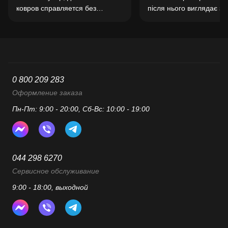
ковров справляется без
після нього виглядає з
проблем. Удобно, что можно
чистішою. Робот добре 
управлять со смартфона и
карту, не врізається в 
задавать расписание уборки.
й акуратно об’їжджає
Заряда хватает на
перешкоди. Для щоден
полноценную уборку квартиры
прибирання - чудове рі
средней площади.
0 800 209 283
Оформление заказа
Пн-Пт: 9:00 - 20:00, Сб-Вс: 10:00 - 19:00
044 298 6270
Сервисное обслуживание
9:00 - 18:00, выходной