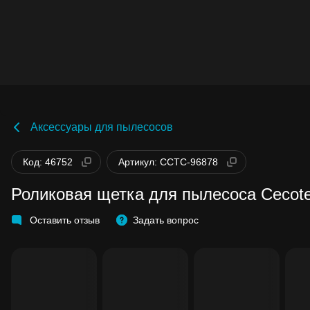
Аксессуары для пылесосов
Код: 46752
Артикул: CCTC-96878
Роликовая щетка для пылесоса Cecotec
Оставить отзыв
Задать вопрос
Бонусы становятся активными спустя 14
дней после покупки.
Баланс можно проверить в личном кабин
в разделе «Мои бонусы».
Накопленными бонусами можно оплатит