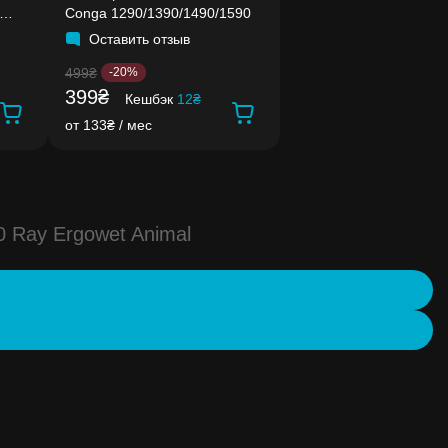
Conga 1290/1390/1490/1590
Оставить отзыв
499₴
-20%
399₴
Кешбэк
12₴
от 133₴ / мес
0 Ray Ergowet Animal