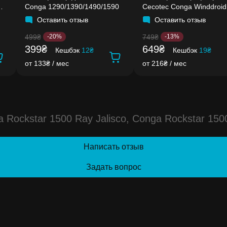
Conga 1290/1390/1490/1590
Cecotec Conga Winddroid
970/980
Оставить отзыв
Оставить отзыв
499₴
749₴
-20%
-13%
399₴
649₴
Кешбэк
12₴
Кешбэк
19₴
от 133₴ / мес
от 216₴ / мес
Rockstar 1500 Ray Jalisco, Conga Rockstar 150
Написать отзыв
Задать вопрос