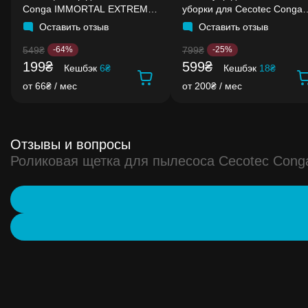
Conga IMMORTAL EXTREME
уборки для Cecotec Conga
40'7V H2O
Rockstar
Оставить отзыв
Оставить отзыв
549₴
799₴
-64%
-25%
199₴
599₴
Кешбэк
6₴
Кешбэк
18₴
от 66₴ / мес
от 200₴ / мес
Отзывы и вопросы
Роликовая щетка для пылесоса Cecotec Conga 