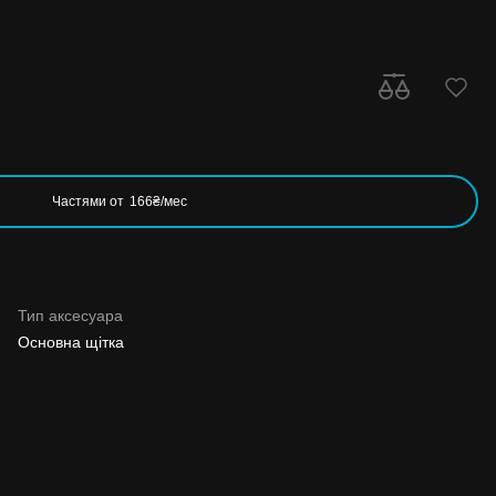
Частями от
166₴/мес
Тип аксесуара
Основна щітка