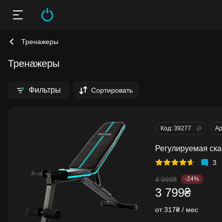
Тренажеры
Тренажеры
Фильтры
Сортировать
Код: 39277
Ар
Регулируемая ска
3
4 999₴
-24%
3 799₴
от 317₴ / мес