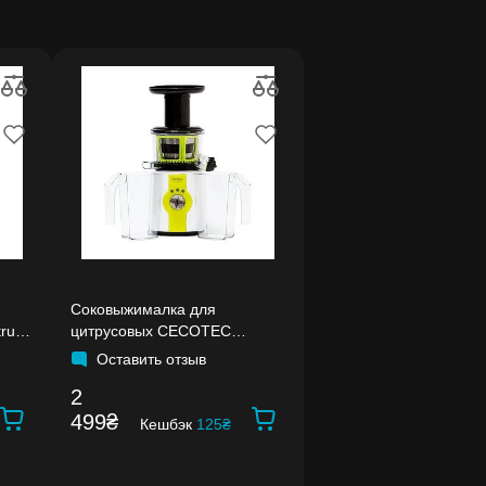
Соковыжималка для
rus
цитрусовых CECOTEC
Cecojuicer
Оставить отзыв
2
499₴
Кешбэк
125₴