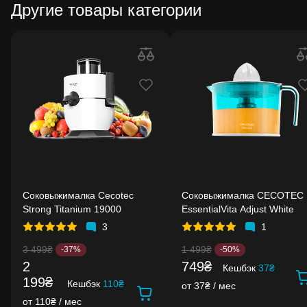
Другие товары категории
Соковыжималка Cecotec
Соковыжималка CECOTEC
Strong Titanium 19000
EssentialVita Adjust White
3
1
3 499₴
1 499₴
-37%
-50%
2
749₴
Кешбэк
37₴
199₴
Кешбэк
110₴
от 37₴ / мес
от 110₴ / мес