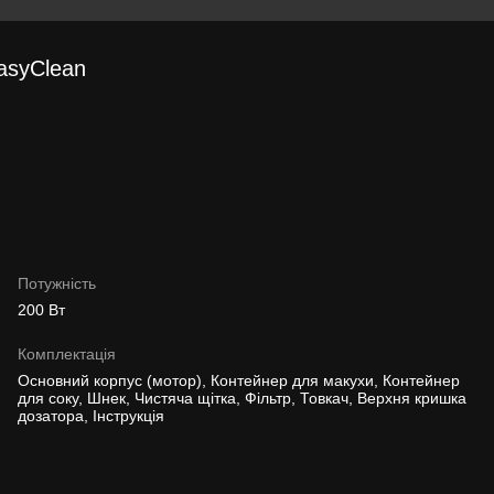
asyClean
Потужність
200 Вт
Комплектація
Основний корпус (мотор), Контейнер для макухи, Контейнер
для соку, Шнек, Чистяча щітка, Фільтр, Товкач, Верхня кришка
дозатора, Інструкція