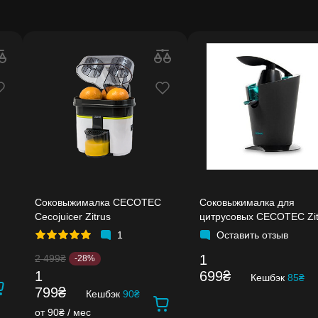
Соковыжималка CECOTEC
Соковыжималка для
Cecojuicer Zitrus
цитрусовых CECOTEC Zit
160 Vita Black
1
Оставить отзыв
1
2 499₴
-28%
1
699₴
Кешбэк
85₴
799₴
Кешбэк
90₴
от 90₴ / мес