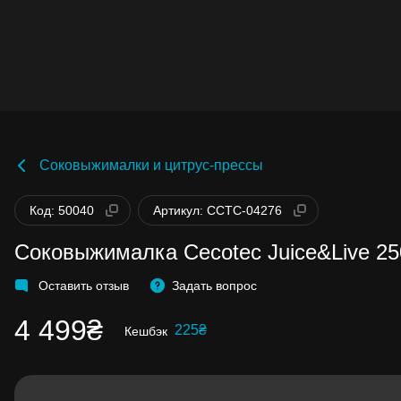
Соковыжималки и цитрус-прессы
Бонусы становятся активными спустя 14
дней после покупки.
Код: 50040
Артикул: CCTC-04276
Баланс можно проверить в личном каби
в разделе «Мои бонусы».
Соковыжималка Cecotec Juice&Live 25
Накопленными бонусами можно оплати
до 99% стоимости следующей покупки:
детальнее
Оставить отзыв
Задать вопрос
4 499₴
225₴
Кешбэк