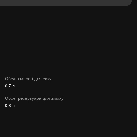
Обсяг ємності для соку
0.7 л
Обсяг резервуара для жмиху
0.6 л