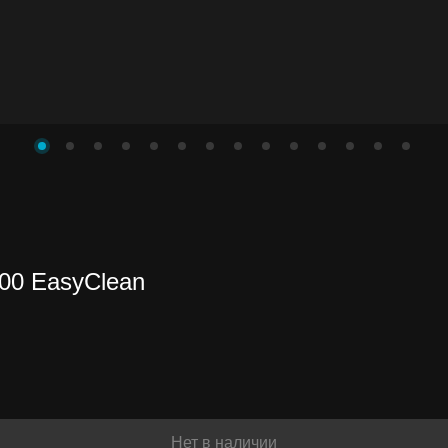
нете
00 EasyClean
ть
Нет в наличии