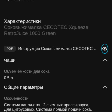
Характеристики
Соковыжималка CECOTEC Xqueeze
RetroJuice 1000 Green
Инструкция Соковыжималка CECOTEC Xqueeze RetroJuice 1000 Green
Чаши
Объем ёмкости для сока
0.5 л
Общие параметры
Особенности
Система капля-стоп
2 сьемных пресс-конуса
Для цитрусовых
Система прямой подачи сока