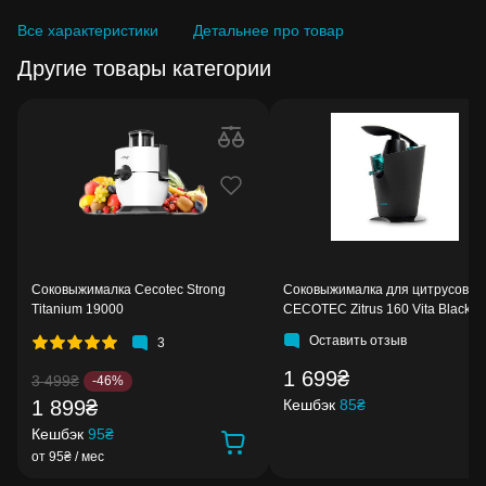
Все характеристики
Детальнее про товар
Другие товары категории
Соковыжималка Cecotec Strong
Соковыжималка для цитрусовых
Titanium 19000
CECOTEC Zitrus 160 Vita Black
Оставить отзыв
3
1 699₴
3 499₴
-46%
1 899₴
Кешбэк
85₴
Кешбэк
95₴
от 95₴ / мес