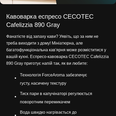
Кавоварка еспресо CECOTEC
Cafelizzia 890 Gray
Фанатієте від запаху кави? Уявіть, що за ним не
треба виходити з дому! Мініатюрна, але
багатофункціональна кав'ярня може розміститися у
вашій кухні. Еспресо-кавоварка CECOTEC Cafelizzia
890 Gray приготує напій так, як ви любите:
Технологія ForceAroma забезпечує
густу, насичену текстуру
Тиск пари в капучінаторі регулюється
поворотним перемикачем
Вода швидко нагрівається до