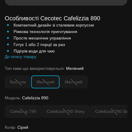
Особливості Cecotec Cafelizzia 890
Компактний дизайн зі сталевим корпусом
Ріжкова технологія приготування
Просте механічне управління
Готує 1 або 2 порції за раз
Підігрів води для чаю
До опису товару
Тип кави що використовується:
Мелений
Капсули
Мелений
Мелений
Модель:
Cafelizzia 890
Cafelizzia 790
Cafelizzia 790 Shiny
Cafelizzia 790 Steel
Колір:
Сірий