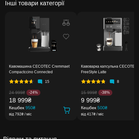
Інші товари категорії
Кавомашина CECOTEC Cremmaet
Кавоварка капсульна CECOTEC
Compactccino Connected
FreeStyle Latte
15
8
24 999₴
15 999₴
-24%
-38%
18 999₴
9 999₴
Кешбек
950₴
Кешбек
500₴
від 792₴ / міс
від 417₴ / міс
Відгуки та питання