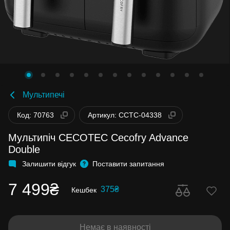
Мультипечі
Код: 70763
Артикул: CCTC-04338
Мультипіч CECOTEC Cecofry Advance
Double
Залишити відгук
Поставити запитання
7 499₴
375₴
Кешбек
Немає в наявності