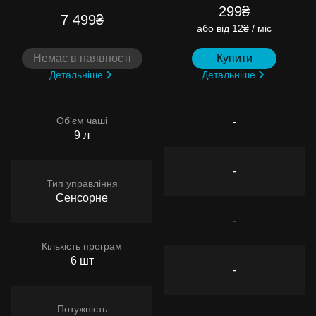
299₴
7 499₴
або
від 12₴ / міс
Немає в наявності
Купити
Детальніше
Детальніше
Об'єм чаші
-
9 л
-
Тип управління
Сенсорне
-
Кількість програм
6 шт
-
Потужність