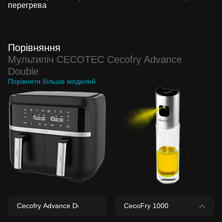
перегрева
Порівняння
Мультипіч CECOTEC Cecofry Advance
Double
Порівняти більше моделей