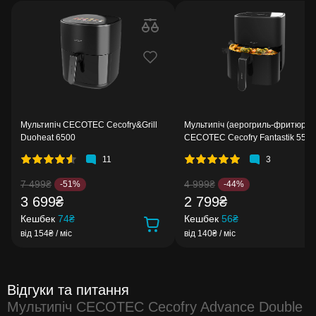
Мультипіч CECOTEC Cecofry&Grill
Мультипіч (аерогриль-фритюрни
Duoheat 6500
CECOTEC Cecofry Fantastik 5500
11
3
7 499₴
4 999₴
-51%
-44%
3 699₴
2 799₴
Кешбек
74₴
Кешбек
56₴
від 154₴ / міс
від 140₴ / міс
Відгуки та питання
Мультипіч CECOTEC Cecofry Advance Double