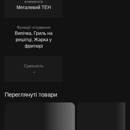
елемента
Металевий ТЕН
Функції готування
Випічка, Гриль на
решітці, Жарка у
фритюрі
Сумісність
-
Переглянуті товари