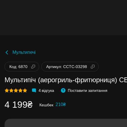
Мультипечі
Бонуси стають активними через 14 днів
Код: 6870
Артикул: CCTC-03298
після покупки.
Баланс можна перевірити у особистому
кабінеті в розділі «Мої бонуси».
Мультипіч (аерогриль-фритюрниця) CEC
Накопиченими бонусами можна сплатит
99% вартості наступної покупки:
детальн
4
відгука
Поставити запитання
4 199₴
210₴
Кешбек