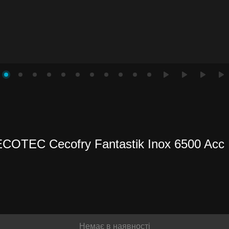
OTEC Cecofry Fantastik Inox 6500 Acc 
и до
іше
Немає в наявності