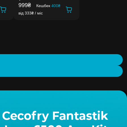
999₴
Кешбек
400₴
від 333₴ / міс