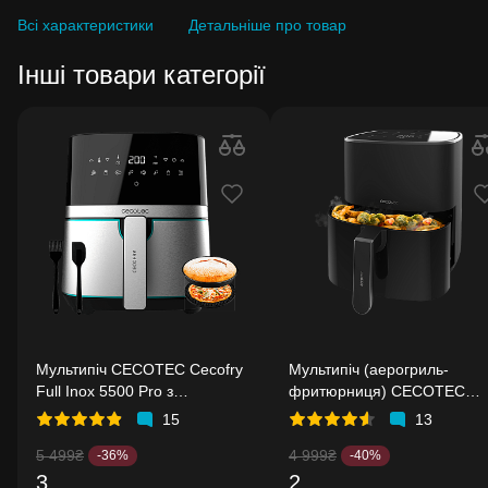
Всі характеристики
Детальніше про товар
Інші товари категорії
Мультипіч CECOTEC Cecofry
Мультипіч (аерогриль-
Full Inox 5500 Pro з
фритюрниця) CECOTEC
аксесуарами
Cecofry Fantastik 5500
15
13
5 499₴
4 999₴
-36%
-40%
3
2