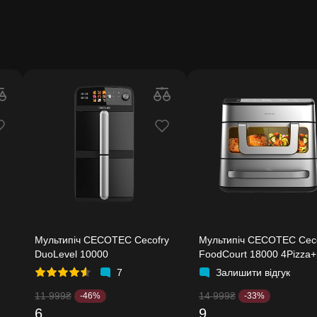
Мультипіч CECOTEC Cecofry
Мультипіч CECOTEC Cec
DuoLevel 10000
FoodCourt 18000 4Pizza+
7
Залишити відгук
11 999₴
14 999₴
-46%
-33%
6
9