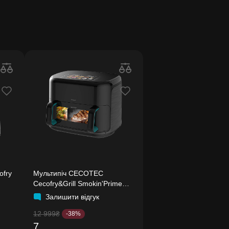
ofry
Мультипіч CECOTEC
Cecofry&Grill Smokin'Prime
11000
Залишити відгук
12 999₴
-38%
7