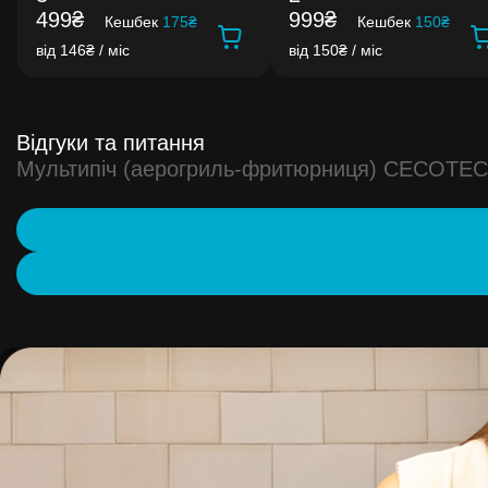
499₴
999₴
Кешбек
175₴
Кешбек
150₴
від 146₴ / міс
від 150₴ / міс
Відгуки та питання
Мультипіч (аерогриль-фритюрниця) CECOTEC Ce