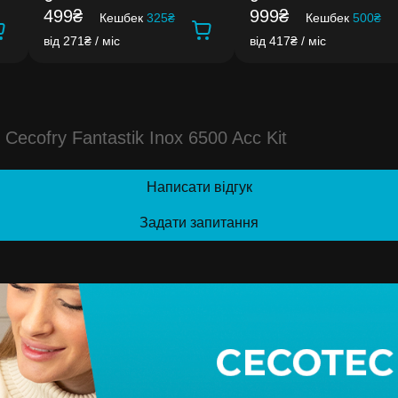
499₴
999₴
Кешбек
325₴
Кешбек
500₴
від 271₴ / міс
від 417₴ / міс
cofry Fantastik Inox 6500 Acc Kit
Написати відгук
Задати запитання