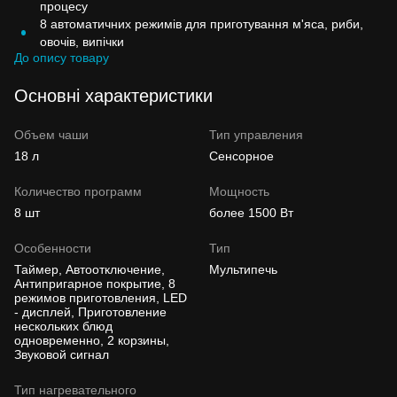
процесу
8 автоматичних режимів для приготування м'яса, риби,
овочів, випічки
До опису товару
Основні характеристики
Объем чаши
Тип управления
18 л
Сенсорное
Количество программ
Мощность
8 шт
более 1500 Вт
Особенности
Тип
Таймер, Автоотключение,
Мультипечь
Антипригарное покрытие, 8
режимов приготовления, LED
- дисплей, Приготовление
нескольких блюд
одновременно, 2 корзины,
Звуковой сигнал
Тип нагревательного