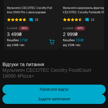
Мультипіч CECOTEC Cecofry Full
Мультипіч (аерогриль-фритюрни
Inox 5500 Pro з аксесуарами
CECOTEC Cecofry Fantastik 5500
15
13
5 499₴
4 999₴
-36%
-40%
3 499₴
2 999₴
Кешбек
175₴
Кешбек
150₴
від 146₴ / міс
від 150₴ / міс
Відгуки та питання
Мультипіч CECOTEC Cecofry FoodCourt
18000 4Pizza+
Написати відгук
Задати запитання