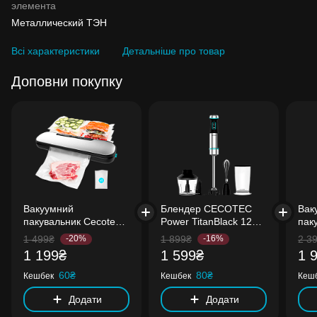
элемента
Металлический ТЭН
Всі характеристики
Детальніше про товар
Доповни покупку
Вакуумний
Блендер CECOTEC
Вак
пакувальник Cecotec
Power TitanBlack 1200
пак
SealVac Easy Magnetik
XL Cream&Crush
CEC
1 499₴
-20%
1 899₴
-16%
2 3
120
1 199₴
1 599₴
1 
60₴
80₴
Кешбек
Кешбек
Кеш
Додати
Додати