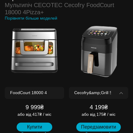
Мультипіч CECOTEC Cecofry FoodCourt
18000 4Pizza+
Порівняти більше моделей
9 999₴
4 199₴
або
від 417₴ / міс
або
від 175₴ / міс
Купити
Передзамовити