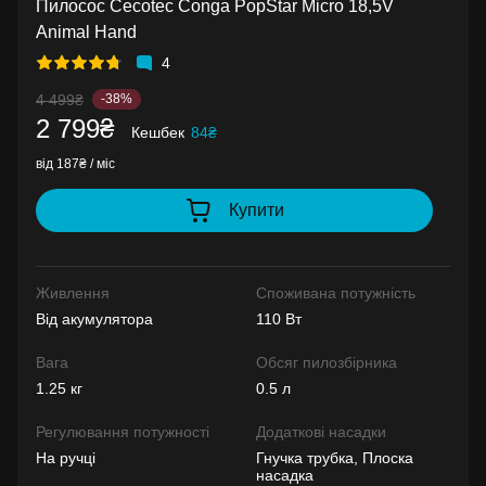
Пилосос Cecotec Conga PopStar Micro 18,5V
Animal Hand
4
4 499₴
-38%
2 799₴
Кешбек
84₴
від 187₴ / міс
Купити
Живлення
Споживана потужність
Від акумулятора
110 Вт
Вага
Обсяг пилозбірника
1.25 кг
0.5 л
Регулювання потужності
Додаткові насадки
На ручці
Гнучка трубка, Плоска
насадка