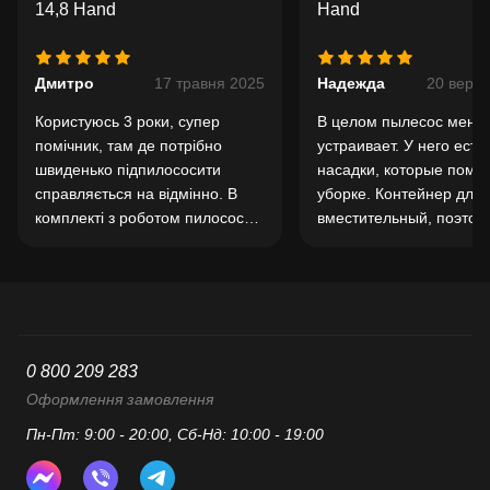
14,8 Hand
Hand
Дмитро
17 травня 2025
Надежда
20 вере
Користуюсь 3 роки, супер
В целом пылесос меня
помічник, там де потрібно
устраивает. У него есть
швиденько підпилососити
насадки, которые помо
справляється на відмінно. В
уборке. Контейнер для
комплекті з роботом пилососом
вместительный, поэтом
шикарно.
приходится часто его чи
CECOTEC Conga PopSta
– хороший выбор для
поддержания чистоты в
0 800 209 283
Оформлення замовлення
Пн-Пт: 9:00 - 20:00, Сб-Нд: 10:00 - 19:00