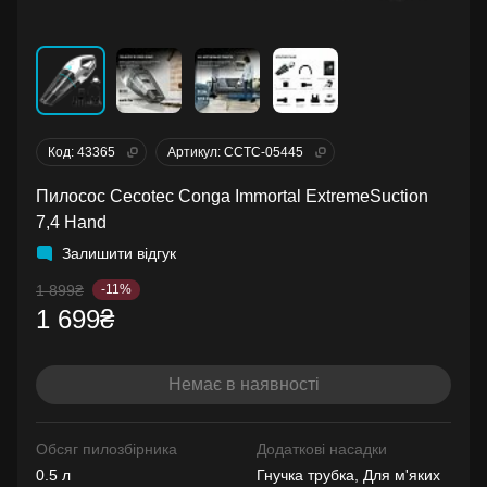
Код: 43365
Артикул: CCTC-05445
Пилосос Cecotec Conga Immortal ExtremeSuction
7,4 Hand
Залишити відгук
1 899₴
-11%
1 699₴
Немає в наявності
Обсяг пилозбірника
Додаткові насадки
0.5 л
Гнучка трубка, Для м'яких