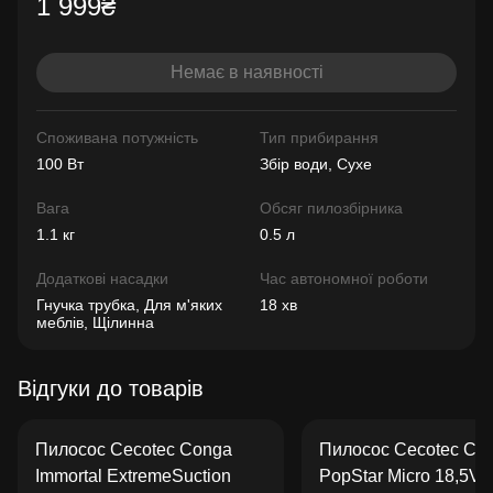
1 999₴
Немає в наявності
Споживана потужність
Тип прибирання
100 Вт
Збір води, Сухе
Вага
Обсяг пилозбірника
1.1 кг
0.5 л
Додаткові насадки
Час автономної роботи
Гнучка трубка, Для м'яких
18 хв
меблів, Щілинна
Відгуки до товарів
Пилосос Cecotec Conga
Пилосос Cecotec Co
Immortal ExtremeSuction
PopStar Micro 18,5V 