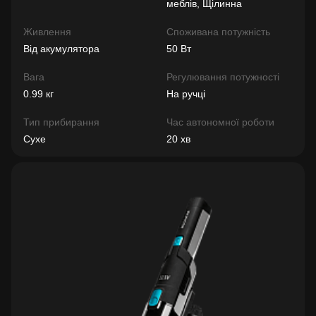
меблів, Щілинна
Живлення
Споживана потужність
Від акумулятора
50 Вт
Вага
Регулювання потужності
0.99 кг
На ручці
Тип прибирання
Час автономної роботи
Сухе
20 хв