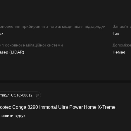
оновлення прибирання з того ж місця після підзарядки
Запам'ят
ак
Так
ип основної навігаційної системи
Допоміжна
азер (LIDAR)
Немає
тикул: CCTC-08612
cotec Conga 8290 Immortal Ultra Power Home X-Treme
лишити відгук