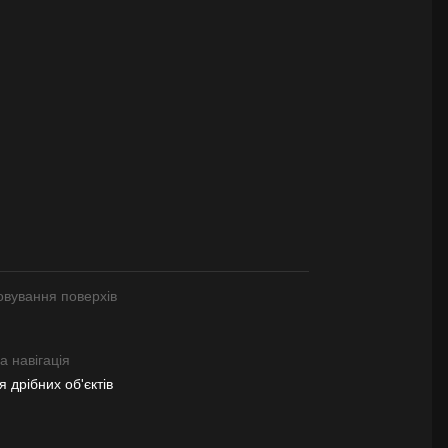
овування поверхів
 навігація
 дрібних об'єктів