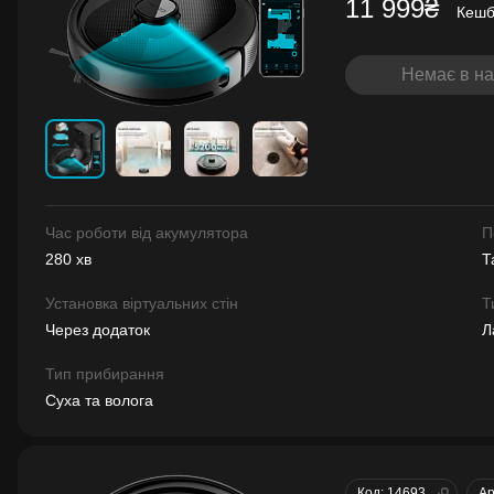
11 999₴
Кешб
Немає в на
Час роботи від акумулятора
П
280 хв
Т
Установка віртуальних стін
Т
Через додаток
Л
Тип прибирання
Суха та волога
Код: 14693
Ар