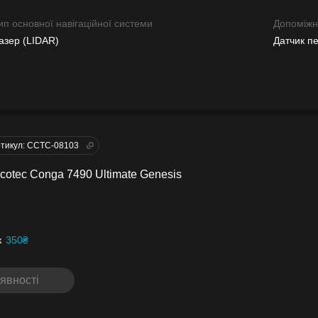
ип основної навігаційної системи
Допоміжна
азер (LIDAR)
Датчик п
тикул: CCTC-08103
cotec Conga 7490 Ultimate Genesis
к
350₴
явності