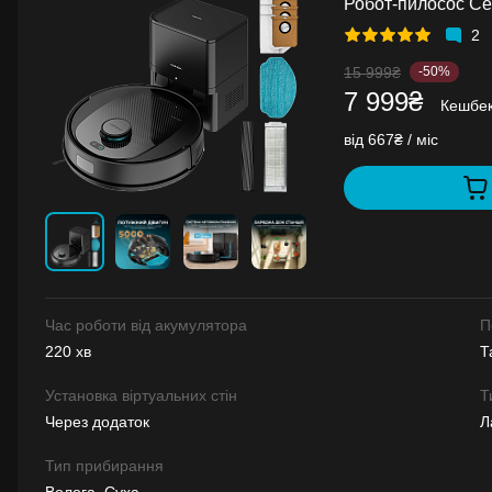
Робот-пилосос Ce
2
15 999₴
-50%
7 999₴
Кешбе
від 667₴ / міс
Час роботи від акумулятора
П
220 хв
Т
Установка віртуальних стін
Т
Через додаток
Л
Тип прибирання