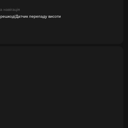
 навігація
ерешкод/Датчик перепаду висоти