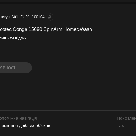
тикул: A01_EU01_100104
ecotec Conga 15090 SpinArm Home&Wash
лишити відгук
явності
опоміжна навігація
Поновлен
никнення дрібних об'єктів
Так