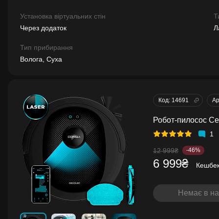
Установка віртуальних стін
Т
Через додаток
Л
Тип прибирання
Волога, Суха
Код: 14691
Ар
Робот-пилосос Ce
1
12 999₴
-46%
6 999₴
Кешбе
Немає в на