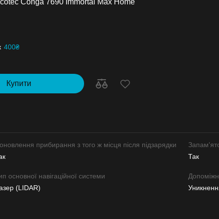
cotec Conga 7690 Immortal Max Home
к
400₴
Купити
оновлення прибирання з того ж місця після підзарядки
Запам'ят
ак
Так
ип основної навігаційної системи
Допоміжна
азер (LIDAR)
Уникнення