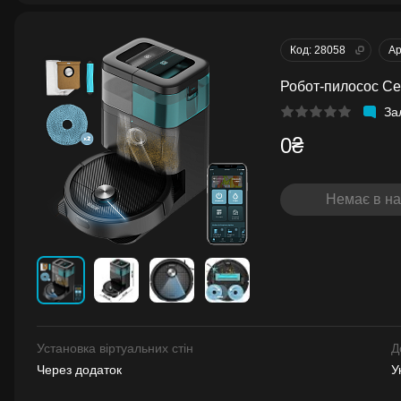
Код: 28058
Ар
Робот-пилосос C
За
0₴
Немає в на
Установка віртуальних стін
Д
Через додаток
У