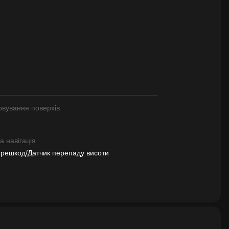
овування поверхів
 навігація
ерешкод/Датчик перепаду висоти