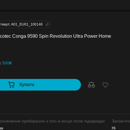
тикул: A01_EU01_100146
cotec Conga 9590 Spin Revolution Ultra Power Home
к
500₴
Купити
оновлення прибирання з того ж місця після підзарядки
Запам'ят
ак
Ні