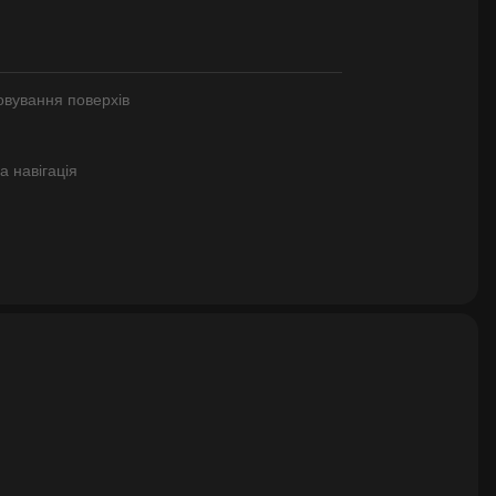
овування поверхів
 навігація