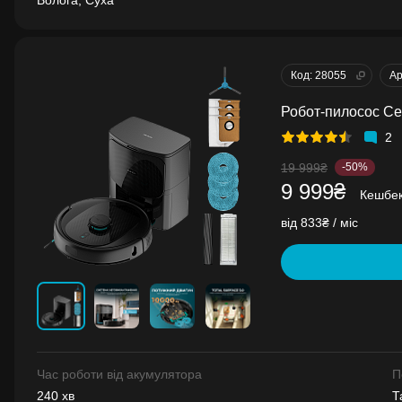
Волога, Суха
Код: 28055
Ар
Робот-пилосос Ce
2
19 999₴
-50%
9 999₴
Кешбе
від 833₴ / міс
Час роботи від акумулятора
П
240 хв
Т