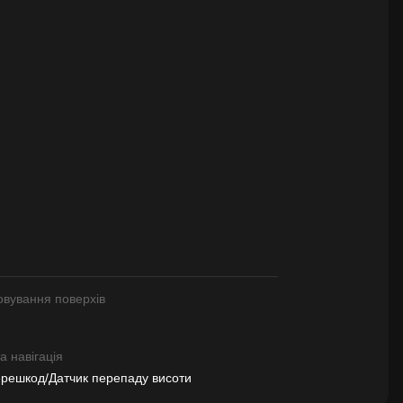
овування поверхів
 навігація
ерешкод/Датчик перепаду висоти