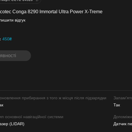
otec Conga 8290 Immortal Ultra Power X-Treme
лишити відгук
к
450₴
явності
оновлення прибирання з того ж місця після підзарядки
Запам'ят
ак
Так
ип основної навігаційної системи
Допоміжна
азер (LIDAR)
Датчик п