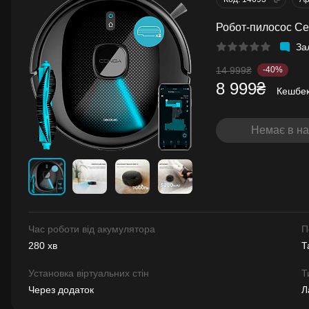
Робот-пилосос Cec
За
14 999₴
-40%
8 999₴
Кешбе
Немає в на
Час роботи від акумулятора
П
280 хв
Т
Установка віртуальних стін
Т
Через додаток
Л