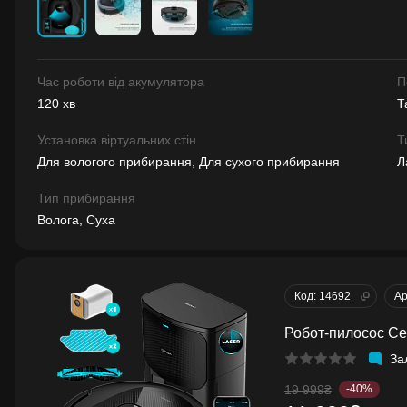
Час роботи від акумулятора
П
120 хв
Т
Установка віртуальних стін
Т
Для вологого прибирання, Для сухого прибирання
Л
Тип прибирання
Волога, Суха
Код: 14692
Ар
Робот-пилосос Ce
За
19 999₴
-40%