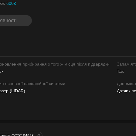
ек
600₴
явності
оновлення прибирання з того ж місця після підзарядки
Запам'ят
ак
Так
ип основної навігаційної системи
Допоміжна
азер (LIDAR)
Датчик п
тикул: CCTC-04928