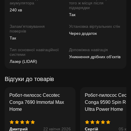
акумулятора
того ж місця після
підзарядки
240 хв
Так
Запам'ятовування
Установка віртуальних стін
поверхів
Через додаток
Так
Тип основної навігаційної
Допоміжна навігація
системи
Уникнення дрібних об'єктів
Лазер (LIDAR)
Відгуки до товарів
Робот-пилосос Cecotec
Робот-пилосос Cecot
Conga 7690 Immortal Max
Conga 9590 Spin Rev
Home
Ultra Power Home
Дмитрий
22 квітня 2026
Сергій
05 кві