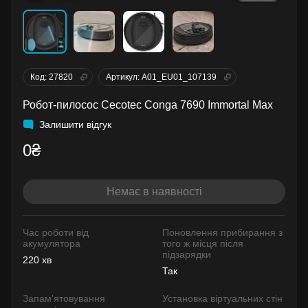
Код: 27820
Артикул: A01_EU01_107139
Робот-пилосос Cecotec Conga 7690 Immortal Max
Залишити відгук
0₴
Немає в наявності
Час роботи від
Поновлення прибирання з
акумулятора
того ж місця після
підзарядки
220 хв
Так
Запам'ятовування
Установка віртуальних стін