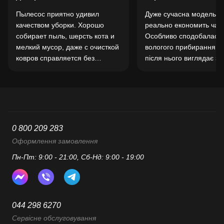
Пылесос приятно удивил
Дуже сучасна модель, я
качеством уборки. Хорошо
реально економить час.
собирает пыль, шерсть кота и
Особливо сподобалась 
мелкий мусор, даже с очисткой
вологого прибирання - 
ковров справляется без
після нього виглядає з
проблем. Удобно, что можно
чистішою. Робот добре 
управлять со смартфона и
карту, не врізається в 
задавать расписание уборки.
й акуратно об’їжджає
Заряда хватает на
перешкоди. Для щоден
полноценную уборку квартиры
прибирання - чудове рі
средней площади.
0 800 209 283
Оформлення замовлення
Пн-Пт: 9:00 - 21:00, Сб-Нд: 9:00 - 19:00
044 298 6270
Сервісне обслуговування