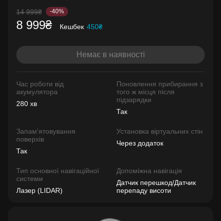
14 999₴
-40%
8 999₴
Кешбек
450₴
Немає в наявності
Час роботи від
Поновлення прибирання з
акумулятора
того ж місця після
підзарядки
280 хв
Так
Запам'ятовування
Установка віртуальних стін
поверхів
Через додаток
Так
Тип основної навігаційної
Допоміжна навігація
системи
Датчик перешкод/Датчик
Лазер (LIDAR)
перепаду висоти