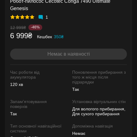
Робот-пилосос Cecotec Conga 7490 Ultimate
Genesis
1
12 999₴
-46%
6 999₴
Кешбек
350₴
Немає в наявності
Час роботи від
Поновлення прибирання з
акумулятора
того ж місця після
підзарядки
120 хв
Так
Запам'ятовування
Установка віртуальних стін
поверхів
Для вологого прибирання,
Так
Для сухого прибирання
Тип основної навігаційної
Допоміжна навігація
системи
Немає