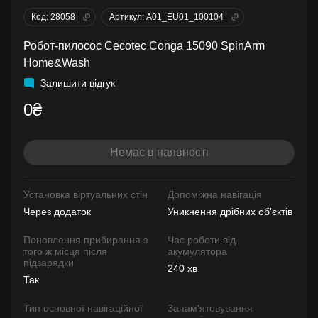
Код: 28058
Артикул: A01_EU01_100104
Робот-пилосос Cecotec Conga 15090 SpinArm
Home&Wash
Залишити відгук
0₴
Немає в наявності
Установка віртуальних стін
Допоміжна навігація
Через додаток
Уникнення дрібних об'єктів
Поновлення прибирання з
Час роботи від
того ж місця після
акумулятора
підзарядки
240 хв
Так
Тип основної навігаційної
Запам'ятовування