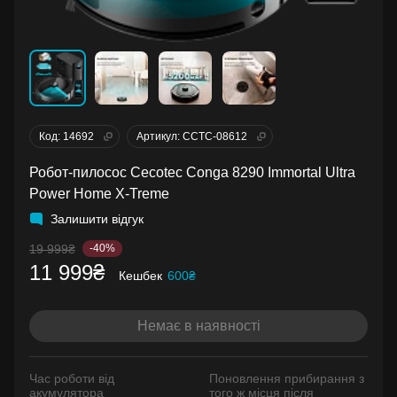
Код: 14692
Артикул: CCTC-08612
Робот-пилосос Cecotec Conga 8290 Immortal Ultra
Power Home X-Treme
Залишити відгук
19 999₴
-40%
11 999₴
Кешбек
600₴
Немає в наявності
Час роботи від
Поновлення прибирання з
акумулятора
того ж місця після