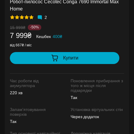
Робот-пилосос Cecotec Conga 7690 Immortal Max
Home
2
15 999₴
-50%
7 999₴
Кешбек
400₴
від 667₴ / міс
Купити
Час роботи від
Поновлення прибирання з
акумулятора
того ж місця після
підзарядки
220 хв
Так
Запам'ятовування
Установка віртуальних стін
поверхів
Через додаток
Так
Тип основної навігаційної
Допоміжна навігація