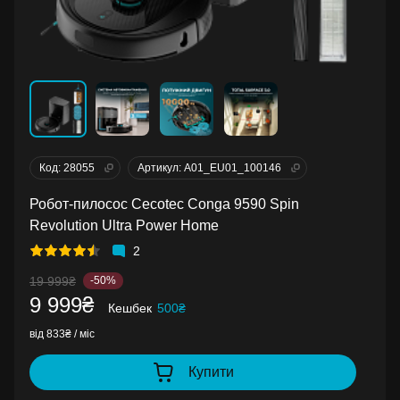
Код: 28055
Артикул: A01_EU01_100146
Робот-пилосос Cecotec Conga 9590 Spin
Revolution Ultra Power Home
2
19 999₴
-50%
9 999₴
Кешбек
500₴
від 833₴ / міс
Купити