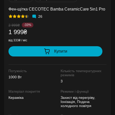
Фен-щітка CECOTEC Bamba CeramicCare 5in1 Pro
26
2 999₴
-33%
1 999₴
від 333₴ / міс
Купити
Потужність
Кількість температурних
режимів
1000 Вт
3
Матеріал покриття
Режими і функції
Кераміка
Захист від перегріву,
Іонізація, Подача
холодного повітря