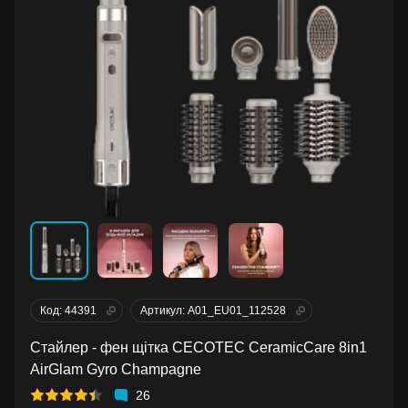
Код: 44391
Артикул: A01_EU01_112528
Стайлер - фен щітка CECOTEC CeramicCare 8in1
AirGlam Gyro Champagne
26