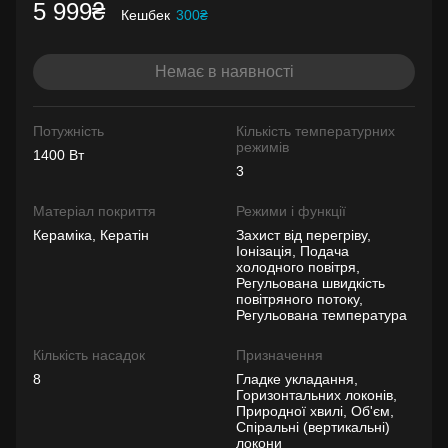
5 999₴
Кешбек
300₴
Немає в наявності
Потужність
Кількість температурних
режимів
1400 Вт
3
Матеріал покриття
Режими і функції
Кераміка, Кератін
Захист від перегріву,
Іонізація, Подача
холодного повітря,
Регульована швидкість
повітряного потоку,
Регульована температура
Кількість насадок
Призначення
8
Гладке укладання,
Горизонтальних локонів,
Природної хвилі, Об'єм,
Спіральні (вертикальні)
локони