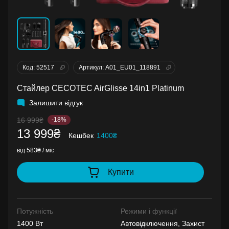
Код: 52517
Артикул: A01_EU01_118891
Стайлер CECOTEC AirGlisse 14in1 Platinum
Залишити відгук
16 999₴
-18%
13 999₴
Кешбек
1400₴
від 583₴ / міс
Купити
Потужність
Режими і функції
1400 Вт
Автовідключення, Захист