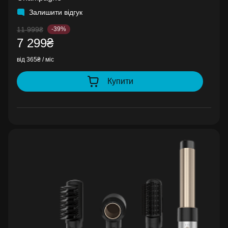
Залишити відгук
11 999₴
-39%
7 299₴
від 365₴ / міс
Купити