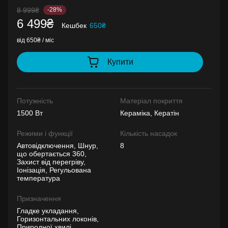
8 999₴
-28%
6 499₴
Кешбек
650₴
від 650₴ / міс
Купити
Потужність
Матеріал покриття
1500 Вт
Кераміка, Кератін
Режими і функції
Кількість насадок
Автовідключення, Шнур,
8
що обертається 360,
Захист від перегріву,
Іонізація, Регульована
температура
Призначення
Гладке укладання,
Горизонтальних локонів,
Природної хвилі,