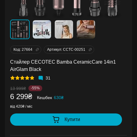
Код: 27664
Артикул: CCTC-00251
Стайлер CECOTEC Bamba CeramicCare 14in1
AirGlam Black
31
13 999₴
-55%
6 299₴
Кешбек
630₴
від 420₴ / міс
Купити