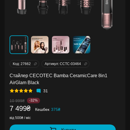
Код: 27662
Артикул: CCTC-03464
Стайлер CECOTEC Bamba CeramicCare 8in1
AirGlam Black
31
10 999₴
-32%
7 499₴
Кешбек
375₴
від 500₴ / міс