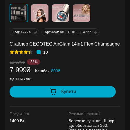
Код: 49274
Артикул: A01_EU01_114727
Стайлер CECOTEC AirGlam 14in1 Flex Champagne
10
12 999₴
-38%
7 999₴
Кешбек
800₴
від 333₴ / міс
Купити
Потужність
Режими і функції
1400 Вт
Бережне сушіння, Шнур,
що обертається 360,