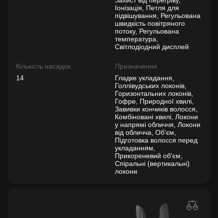
Захист від перегріву,
Іонізація, Петля для
підвішування, Регульована
швидкість повітряного
потоку, Регульована
температура,
Світлодіодний дисплей
Кількість насадок
Призначення
14
Гладке укладання,
Голлівудських локонів,
Горизонтальних локонів,
Гофре, Природної хвилі,
Завивки кончиків волосся,
Комбіновані хвилі, Локони
у напрямі обличчя, Локони
від обличча, Об'єм,
Підготовка волосся перед
укладанням,
Прикореневий об'єм,
Спіральні (вертикальні)
локони