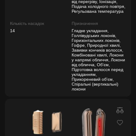
від перегріву, Іонізація,
Подача холодного повітря,
Регульована температура
Кількість насадок
Призначення
14
Гладке укладання,
Голлівудських локонів,
Горизонтальних локонів,
Гофре, Природної хвилі,
Завивки кончиків волосся,
Комбіновані хвилі, Локони
у напрямі обличчя, Локони
від обличча, Об'єм,
Підготовка волосся перед
укладанням,
Прикореневий об'єм,
Спіральні (вертикальні)
локони