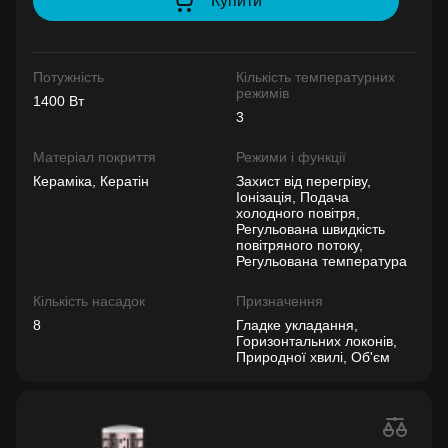
Купити
Потужність
Кількість температурних
режимів
1400 Вт
3
Матеріал покриття
Режими і функції
Кераміка, Кератін
Захист від перегріву,
Іонізація, Подача
холодного повітря,
Регульована швидкість
повітряного потоку,
Регульована температура
Кількість насадок
Призначення
8
Гладке укладання,
Горизонтальних локонів,
Природної хвилі, Об'єм