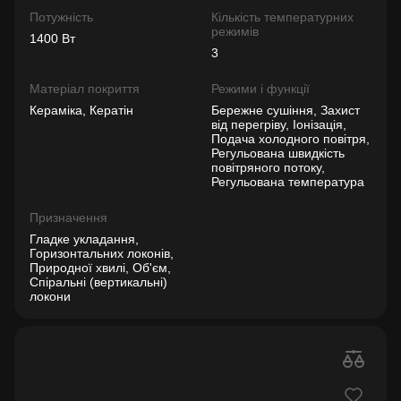
Потужність
Кількість температурних
режимів
1400 Вт
3
Матеріал покриття
Режими і функції
Кераміка, Кератін
Бережне сушіння, Захист
від перегріву, Іонізація,
Подача холодного повітря,
Регульована швидкість
повітряного потоку,
Регульована температура
Призначення
Гладке укладання,
Горизонтальних локонів,
Природної хвилі, Об'єм,
Спіральні (вертикальні)
локони