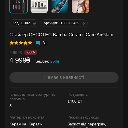
Код: 11302
Артикул: CCTC-03469
Стайлер CECOTEC Bamba CeramicCare AirGlam
31
9 999₴
-50%
4 999₴
Кешбек
250₴
Немає в наявності
Кількість температурних
Потужність
режимів
1400 Вт
3
Матеріал покриття
Режими і функції
Кераміка, Кератін
Захист від перегріву,