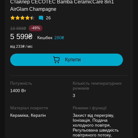
Стайлер CECOTEC Bamba CeramicCare 8in1
AirGlam Champagne
26
10 999₴
-49%
5 599₴
Кешбек
280₴
від 233₴ / міс
Купити
Потужність
Кількість температурних
режимів
1400 Вт
3
Матеріал покриття
Режими і функції
Кераміка, Кератін
Захист від перегріву,
Іонізація, Подача
холодного повітря,
Регульована швидкість
повітряного потоку,