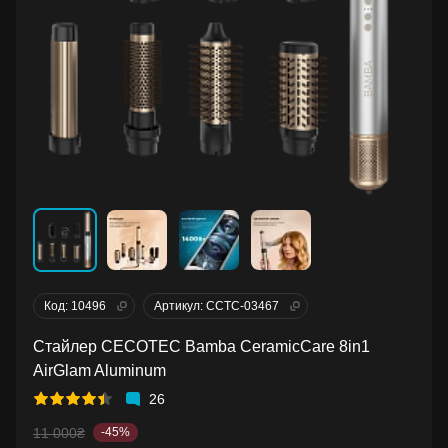
Код: 10496
Артикул: CCTC-03467
Стайлер CECOTEC Bamba CeramicCare 8in1
AirGlam Aluminum
26
11 000₴
-45%