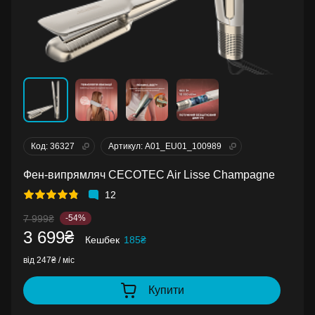
Код: 36327
Артикул: A01_EU01_100989
Фен-випрямляч CECOTEC Air Lisse Champagne
12
7 999₴
-54%
3 699₴
Кешбек
185₴
від 247₴ / міс
Купити