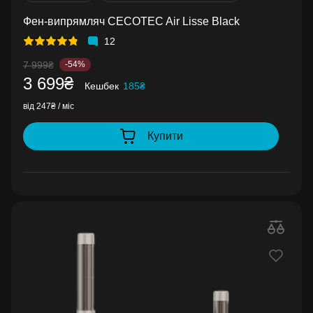
Фен-випрямляч CECOTEC Air Lisse Black
12
7 999₴
-54%
3 699₴
Кешбек
185₴
від 247₴ / міс
Купити