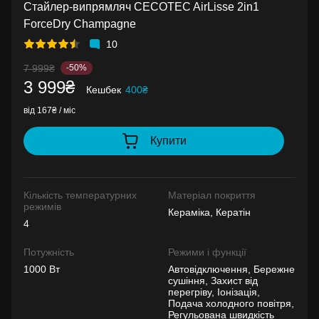
Стайлер-випрямляч CECOTEC AirLisse 2in1
ForceDry Champagne
10
7 999₴
-50%
3 999₴
Кешбек
400₴
від 167₴ / міс
Купити
Кількість температурних
Матеріал покриття
режимів
Кераміка, Кератін
4
Потужність
Режими і функції
1000 Вт
Автовідключення, Бережне
сушіння, Захист від
перегріву, Іонізація,
Подача холодного повітря,
Регульована швидкість