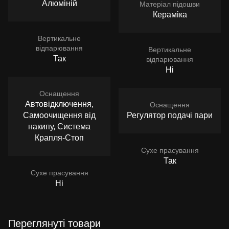
Алюміній
Матеріал підошви
Кераміка
Вертикальне
відпарювання
Вертикальне
Так
відпарювання
Ні
Оснащення
Автовідключення,
Оснащення
Самоочищення від
Регулятор подачі пари
накипу, Система
Крапля-Стоп
Сухе прасування
Так
Сухе прасування
Ні
Переглянуті товари