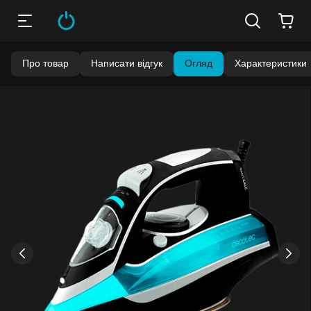
Про товар
Написати відгук
Огляд
Характеристики
Бонуси стають активними через 14 днів після покупки.
Баланс можна перевірити у особистому кабінеті в розділі
«Мої бонуси».
Накопиченими бонусами можна сплатити до 99% вартості
наступної покупки:
детальніше
›
‹