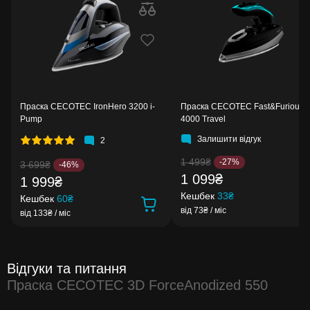
Праска CECOTEC IronHero 3200 i-
Праска CECOTEC Fast&Furious
Pump
4000 Travel
Залишити відгук
2
1 499₴
-27%
3 699₴
-46%
1 099₴
1 999₴
Кешбек
33₴
Кешбек
60₴
від 73₴ / міс
від 133₴ / міс
Відгуки та питання
Праска CECOTEC 3D ForceAnodized 550