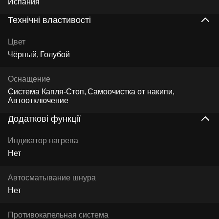
Испания
Технічні властивості
Цвет
Чёрный
Голубой
Оснащение
Система Капля-Стоп
Самоочистка от накипи
Автоотключение
Додаткові функції
Индикатор нагрева
Нет
Автосматывание шнура
Нет
Противокапельная система