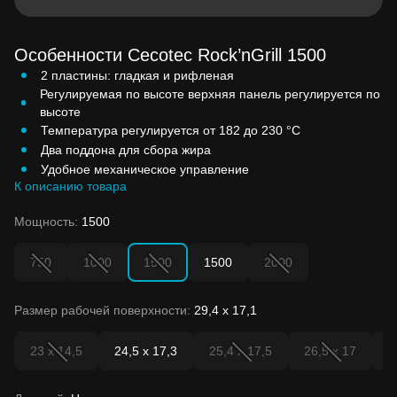
Особенности Cecotec Rock’nGrill 1500
2 пластины: гладкая и рифленая
Регулируемая по высоте верхняя панель регулируется по
высоте
Температура регулируется от 182 до 230 °C
Два поддона для сбора жира
Удобное механическое управление
К описанию товара
Мощность:
1500
750
1000
1500
1500
2000
Размер рабочей поверхности:
29,4 х 17,1
23 x 14,5
24,5 х 17,3
25,4 х 17,5
26,5 х 17
2