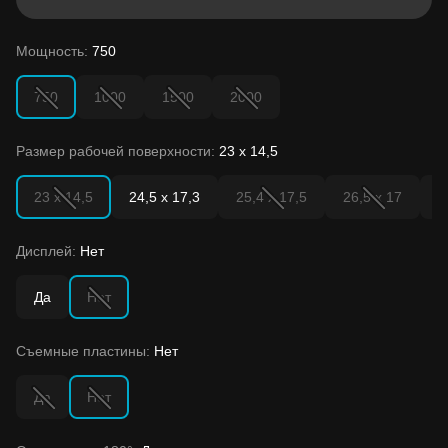
Мощность:
750
750
1000
1500
2000
Размер рабочей поверхности:
23 x 14,5
23 x 14,5
24,5 х 17,3
25,4 х 17,5
26,5 х 17
2
Дисплей:
Нет
Да
Нет
Съемные пластины:
Нет
Да
Нет