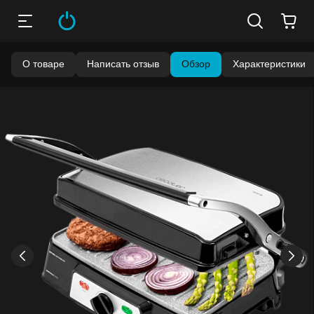
О товаре
Написать отзыв
Обзор
Характеристики
Бонусы становятся активными спустя 14 дней после
покупки.
Баланс можно проверить в личном кабинете в разделе
«Мои бонусы».
Накопленными бонусами можно оплатить до 99% стоимости
следующей покупки:
детальнее
›
‹