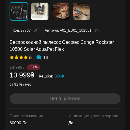
Код: 27767
Артикул: A01_EU01_102551
Беспроводной пылесос Cecotec Conga Rockstar
10500 Solar AquaPet Flex
16
14 999₴
-27%
10 999₴
Кешбэк
550₴
от 917₴ / мес
Нет в наличии
Сила всасывания
Индикация уровня заряда
30000 Па
Да