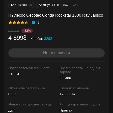
Код: 84500
Артикул: CCTC-08423
Пылесос Cecotec Conga Rockstar 1500 Ray Jalisco
6
6 999₴
-33%
4 699₴
Кешбэк
329₴
Нет в наличии
Потребляемая мощность
Время работы на одном
заряде
215 Вт
60 мин
Объем пылесборника
Сила всасывания
0.5 л
12000 Па
Индикация уровня заряда
Тип центральной трубки
Да
Прямая