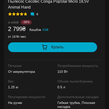
Пылесос Cecotec Conga PopStar Micro 18,5V
Animal Hand
4
4 499₴
-38%
2 799₴
Кешбэк
84₴
от 187₴ / мес
Купить
Питание
Потребляемая мощность
От аккумулятора
110 Вт
Вес
Объем пылесборника
1.25 кг
0.5 л
Регулировка мощности
Дополнительные насадки
На ручке
Гибкая трубка, Плоская
насадка