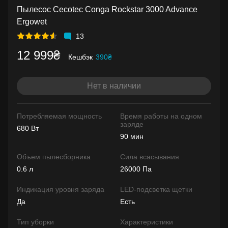
Пылесос Cecotec Conga Rockstar 3000 Advance
Ergowet
13
12 999₴
Кешбэк
390₴
Нет в наличии
Потребляемая мощность
Время работы на одном
заряде
680 Вт
90 мин
Объем пылесборника
Сила всасывания
0.6 л
26000 Па
Индикация уровня заряда
LED-подсветка щетки
Да
Есть
Тип уборки
Характеристики