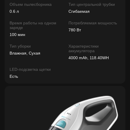
Объем пылесборника
Тип центральной трубки
0.6 л
Сгибаемая
Время работы на одном
Потребляемая мощность
заряде
780 Вт
100 мин
Тип уборки
Характеристики
аккумулятора
Влажная, Сухая
4000 mAh, 118.40WH
LED-подсветка щетки
Есть