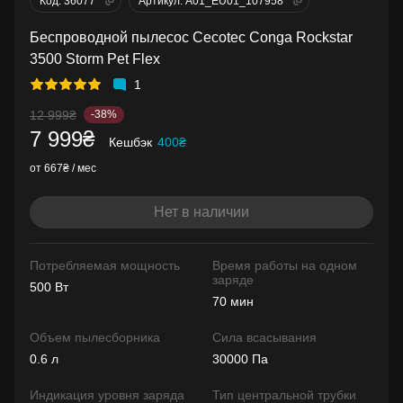
Код: 36077
Артикул: A01_EU01_107958
Беспроводной пылесос Cecotec Conga Rockstar
3500 Storm Pet Flex
1
12 999₴
-38%
7 999₴
Кешбэк
400₴
от 667₴ / мес
Нет в наличии
Потребляемая мощность
Время работы на одном
заряде
500 Вт
70 мин
Объем пылесборника
Сила всасывания
0.6 л
30000 Па
Индикация уровня заряда
Тип центральной трубки