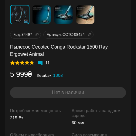
Код: 84497
Артикул: CCTC-08424
Пылесос Cecotec Conga Rockstar 1500 Ray
Ergowet Animal
11
5 999₴
Кешбэк
180₴
Нет в наличии
Потребляемая мощность
Время работы на одном
заряде
215 Вт
60 мин
Объем пылесборника
Сила всасывания