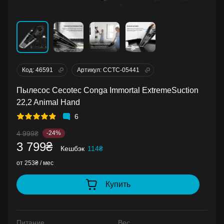
Код: 46591
Артикул: CCTC-05441
Пылесос Cecotec Conga Immortal ExtremeSuction
22,2 Animal Hand
6
4 999₴
-24%
3 799₴
Кешбэк
114₴
от 253₴ / мес
Купить
Питание
Вес