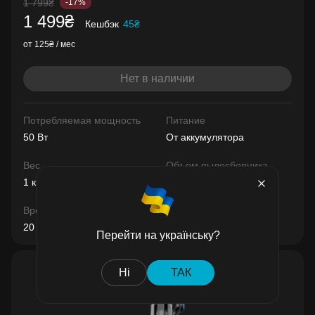
1 799₴
-17%
1 499₴
Кешбэк
45₴
от 125₴ / мес
Нет в наличии
Потребляемая мощность
Питание
50 Вт
От аккумулятора
Вес
Объем пылесборника
1 кг
0.5 л
Время автономной работы
20 мин
Перейти на українську?
Ні
ТАК